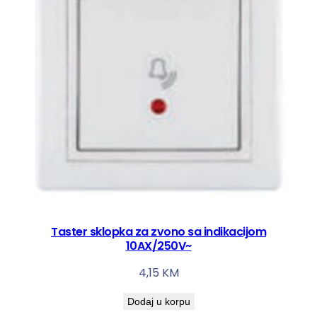
Taster sklopka za zvono sa indikacijom
10AX/250V~
4,15
KM
Dodaj u korpu