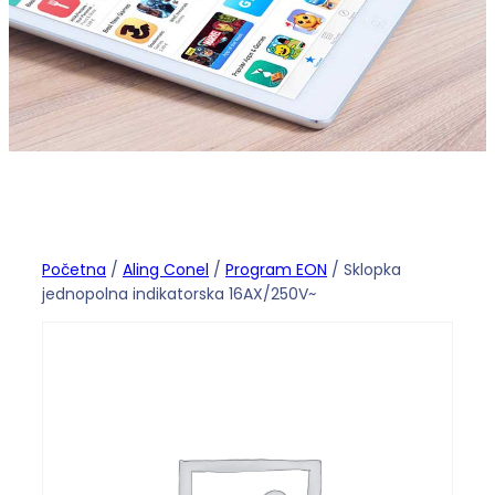
Početna
/
Aling Conel
/
Program EON
/ Sklopka
jednopolna indikatorska 16AX/250V~