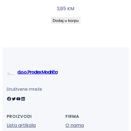
3,85
KM
Dodaj u korpu
d.o.o. Prodex Modriča
Društvene mreže
Facebook
Twitter
YouTube
LinkedIn
PROIZVODI
FIRMA
Lista artikala
O nama