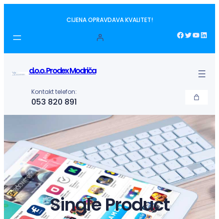
Idi
CIJENA OPRAVDAVA KVALITET!
na
sadržaj
Facebook
Twitter
YouTube
LinkedIn
d.o.o. Prodex Modriča
Kontakt telefon:
053 820 891
Single Product