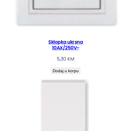
Sklopka ukrsna
10AX/250V~
5,30
KM
Dodaj u korpu