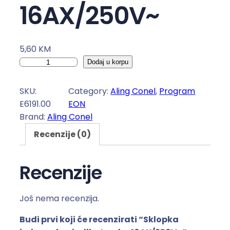
16AX/250V~
5,60
KM
S
Dodaj u korpu
k
l
SKU:
Category:
Aling Conel
, 
Program
o
E6191.00
EON
p
Brand:
Aling Conel
k
Recenzije (0)
a
j
e
Recenzije
d
n
Još nema recenzija.
o
p
Budi prvi koji će recenzirati “Sklopka
o