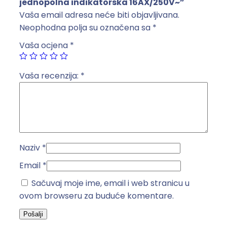
jednopolna indikatorska 16AX/250V~”
l
Vaša email adresa neće biti objavljivana.
n
Neophodna polja su označena sa
*
a
Vaša ocjena
*
i
n
d
Vaša recenzija:
*
i
k
a
t
o
Naziv
*
r
s
Email
*
k
Sačuvaj moje ime, email i web stranicu u
a
ovom browseru za buduće komentare.
1
6
A