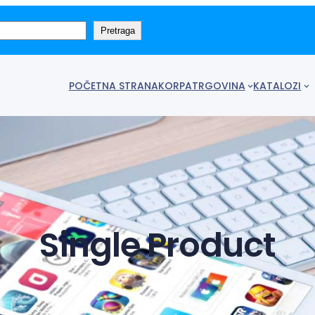
Pretraga
POČETNA STRANA
KORPA
TRGOVINA
KATALOZI
Single Product