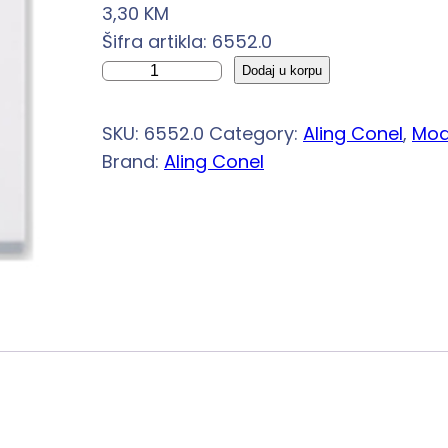
3,30
KM
Šifra artikla: 6552.0
S
Dodaj u korpu
k
l
SKU:
6552.0
Category:
Aling Conel
, 
Mod
o
Brand:
Aling Conel
p
k
a
j
e
d
n
o
p
o