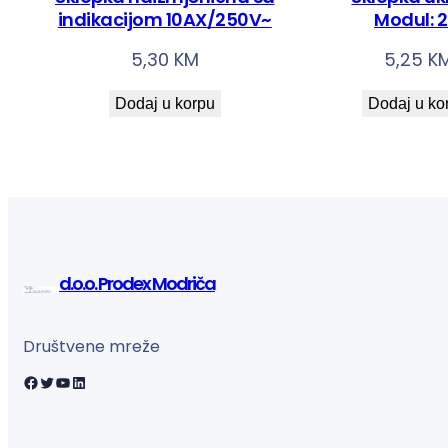
indikacijom 10AX/250V~
Modul: 
5,30
KM
5,25
K
Dodaj u korpu
Dodaj u ko
d.o.o. Prodex Modriča
Društvene mreže
Facebook
Twitter
YouTube
LinkedIn