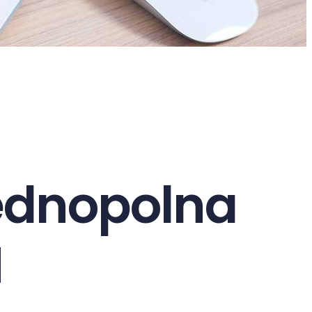
ednopolna
M