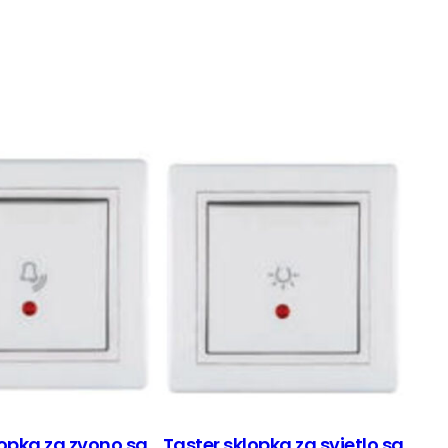
lopka za zvono sa
Taster sklopka za svjetlo sa