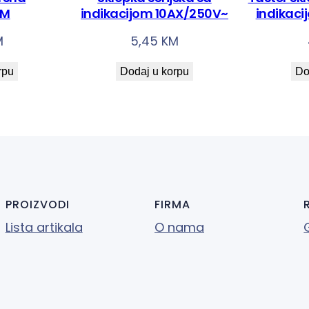
i
2M
indikacijom 10AX/250V~
indikac
n
M
5,45
KM
a
rpu
Dodaj u korpu
Do
PROIZVODI
FIRMA
Lista artikala
O nama