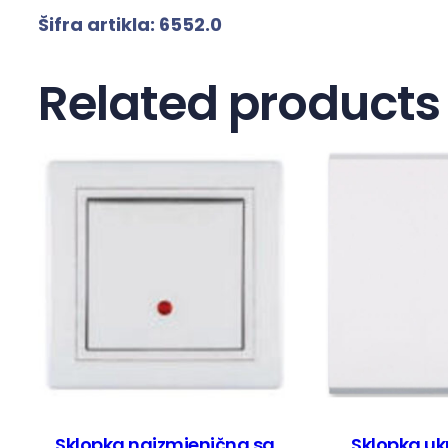
Šifra artikla:
6552
.0
Related products
Sklopka naizmjenična sa
Sklopka uk