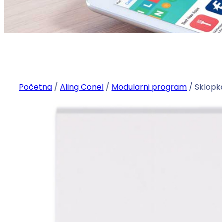
Početna
/
Aling Conel
/
Modularni program
/ Sklopk