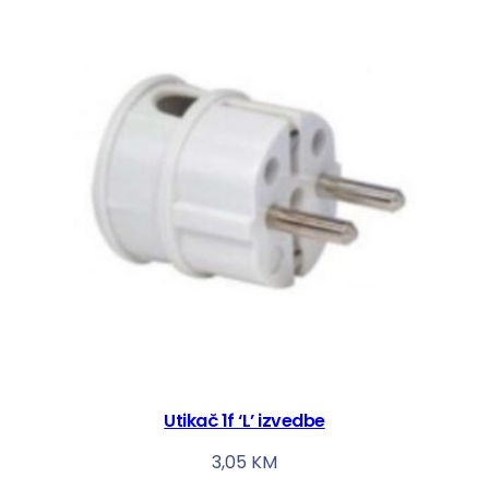
Utikač 1f ‘L’ izvedbe
3,05
KM