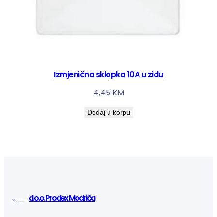
Izmjenična sklopka 10A u zidu
4,45
KM
Dodaj u korpu
d.o.o. Prodex Modriča