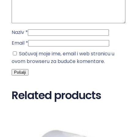
o
l
i
č
Naziv
*
i
n
Email
*
a
Sačuvaj moje ime, email i web stranicu u
ovom browseru za buduće komentare.
Related products