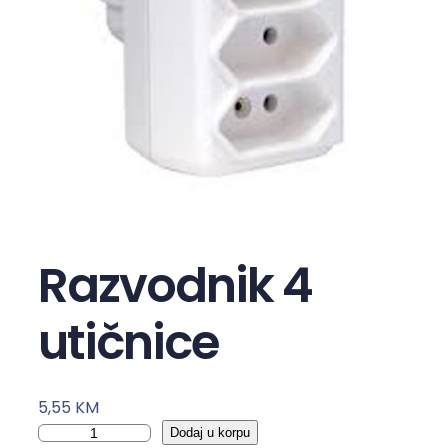
Razvodnik 4
utičnice
5,55
KM
R
Dodaj u korpu