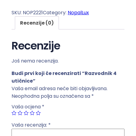
a
z
SKU:
NOP2221
Category:
NopalLux
v
Recenzije (0)
o
d
n
Recenzije
i
k
Još nema recenzija.
4
u
Budi prvi koji će recenzirati “Razvodnik 4
t
utičnice”
i
Vaša email adresa neće biti objavljivana.
č
Neophodna polja su označena sa
*
n
Vaša ocjena
*
i
c
e
Vaša recenzija:
*
k