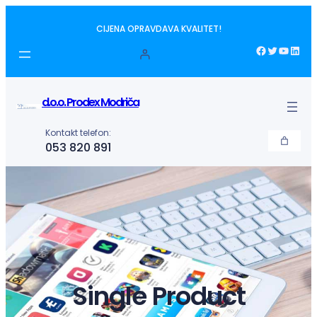
Idi
CIJENA OPRAVDAVA KVALITET!
na
sadržaj
Facebook
Twitter
YouTube
LinkedIn
d.o.o. Prodex Modriča
Kontakt telefon:
053 820 891
Single Product