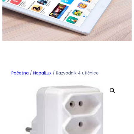
Početna
/
NopalLux
/ Razvodnik 4 utičnice