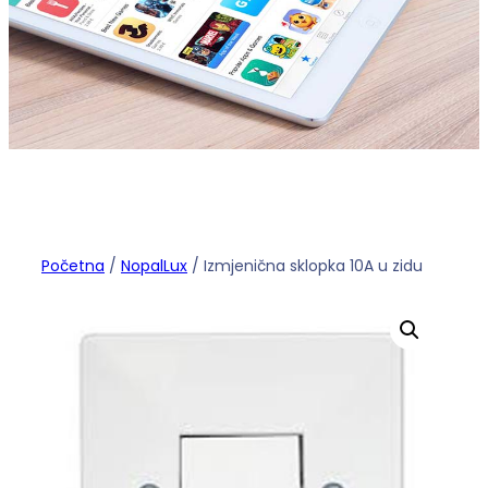
Početna
/
NopalLux
/ Izmjenična sklopka 10A u zidu