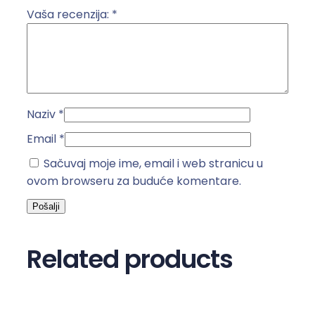
1
Vaša recenzija:
*
0
A
u
z
i
Naziv
*
d
u
Email
*
k
Sačuvaj moje ime, email i web stranicu u
o
ovom browseru za buduće komentare.
l
i
č
i
Related products
n
a