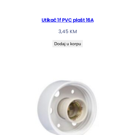
Utikač 1f PVC plašt 16A
3,45
KM
Dodaj u korpu