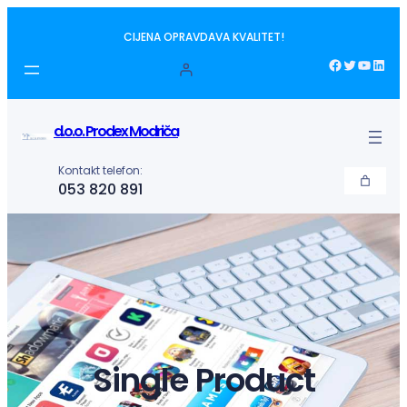
Idi
CIJENA OPRAVDAVA KVALITET!
na
sadržaj
Facebook
Twitter
YouTube
LinkedIn
d.o.o. Prodex Modriča
Kontakt telefon:
053 820 891
Single Product