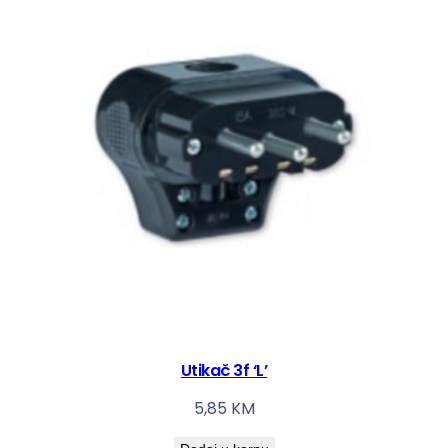
Utikač 3f ‘L’
5,85
KM