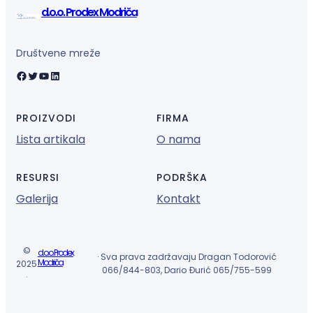
d.o.o. Prodex Modriča
Društvene mreže
Facebook
Twitter
YouTube
LinkedIn
PROIZVODI
FIRMA
Lista artikala
O nama
RESURSI
PODRŠKA
Galerija
Kontakt
©
d.o.o. Prodex
· Sva prava zadržavaju Dragan Todorović
Modriča
2025
066/844-803, Dario Đurić 065/755-599
·