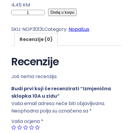
4,45
KM
I
Dodaj u korpu
z
m
SKU:
NOP3013L
Category:
NopalLux
j
Recenzije (0)
e
n
i
Recenzije
č
n
Još nema recenzija.
a
s
Budi prvi koji će recenzirati “Izmjenična
k
sklopka 10A u zidu”
l
Vaša email adresa neće biti objavljivana.
o
Neophodna polja su označena sa
*
p
Vaša ocjena
*
k
a