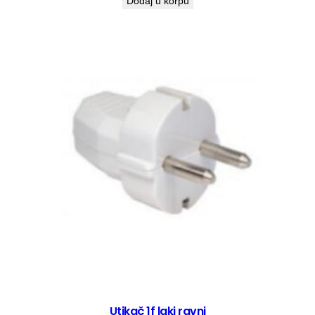
Dodaj u korpu
Utikač 1f laki ravni