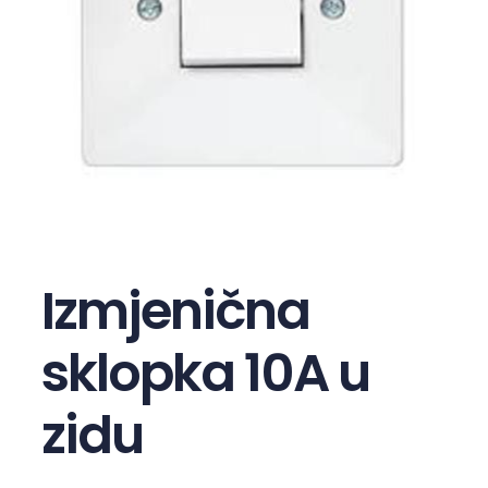
Izmjenična
sklopka 10A u
zidu