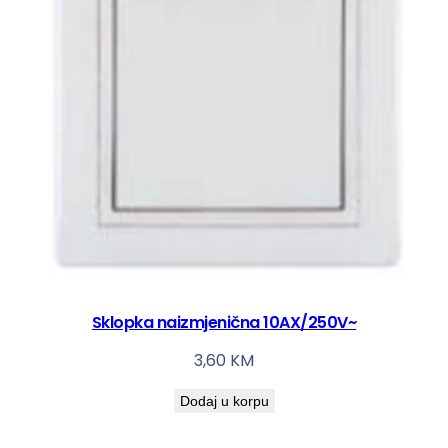
Sklopka naizmjenična 10AX/250V~
3,60
KM
Dodaj u korpu