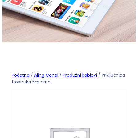
Početna
/
Aling Conel
/
Produžni kablovi
/ Priključnica
trostruka 5m crna