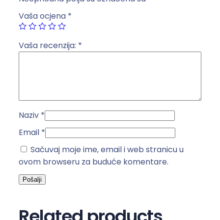
t
Vaša ocjena
*
r
u
k
Vaša recenzija:
*
a
5
m
c
r
Naziv
*
n
a
Email
*
k
Sačuvaj moje ime, email i web stranicu u
o
ovom browseru za buduće komentare.
l
i
č
i
Related products
n