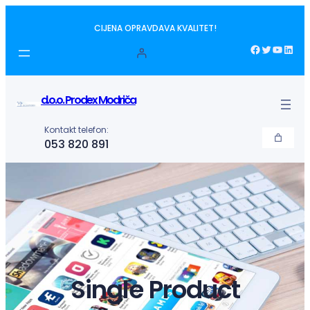
Idi
CIJENA OPRAVDAVA KVALITET!
na
sadržaj
Facebook
Twitter
YouTube
LinkedIn
d.o.o. Prodex Modriča
Kontakt telefon:
053 820 891
Single Product