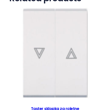
a
Taster sklopka za roletne