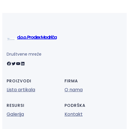
d.o.o. Prodex Modriča
Društvene mreže
Facebook
Twitter
YouTube
LinkedIn
PROIZVODI
FIRMA
Lista artikala
O nama
RESURSI
PODRŠKA
Galerija
Kontakt