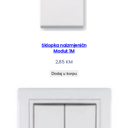
Sklopka naizmjeničn
Modul: 1M
2,85
KM
Dodaj u korpu