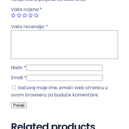
t
Vaša ocjena
*
r
u
k
Vaša recenzija:
*
a
5
m
b
i
Naziv
*
j
e
Email
*
l
Sačuvaj moje ime, email i web stranicu u
a
ovom browseru za buduće komentare.
k
o
l
i
Related products
č