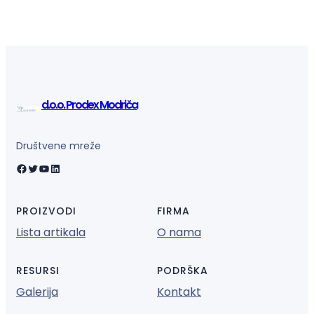
d.o.o. Prodex Modriča
Društvene mreže
Facebook
Twitter
YouTube
LinkedIn
PROIZVODI
FIRMA
Lista artikala
O nama
RESURSI
PODRŠKA
Galerija
Kontakt