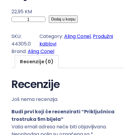
22,95
KM
P
Dodaj u korpu
r
i
SKU:
Category:
Aling Conel
, 
Produžni
k
44305.0
kablovi
l
Brand:
Aling Conel
j
Recenzije (0)
u
č
n
Recenzije
i
c
Još nema recenzija.
a
t
Budi prvi koji će recenzirati “Priključnica
r
trostruka 5m bijela”
o
Vaša email adresa neće biti objavljivana.
s
Neophodna polja su označena sa
*