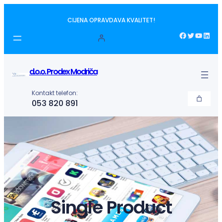
Idi
CIJENA OPRAVDAVA KVALITET!
na
sadržaj
Facebook
Twitter
YouTube
LinkedIn
d.o.o. Prodex Modriča
Kontakt telefon:
053 820 891
Single Product