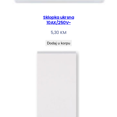
Sklopka ukrsna
10AX/250V~
5,30
KM
Dodaj u korpu