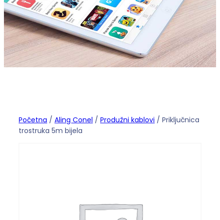
Početna
/
Aling Conel
/
Produžni kablovi
/ Priključnica
trostruka 5m bijela