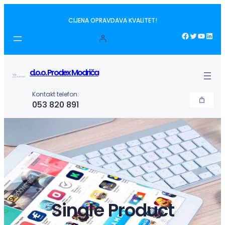
Idi
CIJENA OPRAVDAVA KVALITET!
na
sadržaj
Facebook
Twitter
YouTube
LinkedIn
d.o.o. Prodex Modriča
Kontakt telefon:
053 820 891
Single Product