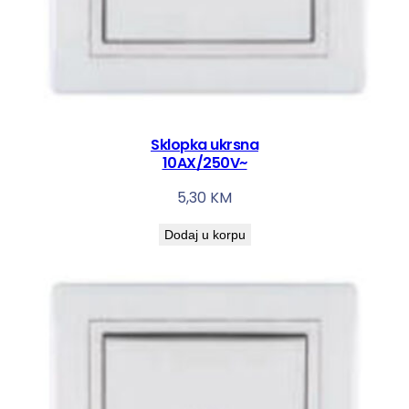
Sklopka ukrsna
10AX/250V~
5,30
KM
Dodaj u korpu