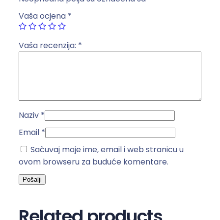
t
Vaša ocjena
*
r
u
k
Vaša recenzija:
*
a
5
m
b
i
Naziv
*
j
e
Email
*
l
Sačuvaj moje ime, email i web stranicu u
a
ovom browseru za buduće komentare.
k
o
l
i
Related products
č