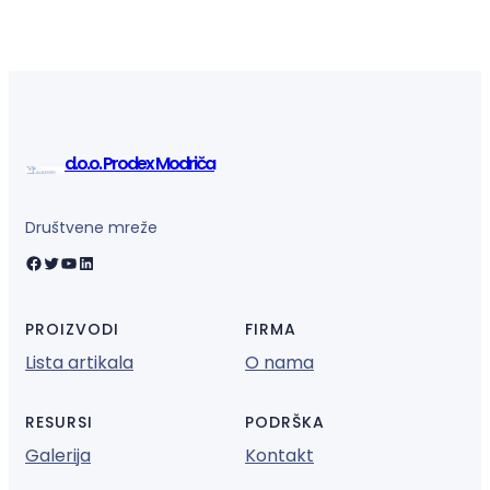
d.o.o. Prodex Modriča
Društvene mreže
Facebook
Twitter
YouTube
LinkedIn
PROIZVODI
FIRMA
Lista artikala
O nama
RESURSI
PODRŠKA
Galerija
Kontakt