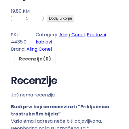
19,80
KM
P
Dodaj u korpu
r
i
SKU:
Category:
Aling Conel
, 
Produžni
k
4435.0
kablovi
l
Brand:
Aling Conel
j
Recenzije (0)
u
č
n
Recenzije
i
c
Još nema recenzija.
a
t
Budi prvi koji će recenzirati “Priključnica
r
trostruka 5m bijela”
o
Vaša email adresa neće biti objavljivana.
s
Neophodna polja su označena sa
*