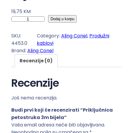
19,75
KM
P
Dodaj u korpu
r
i
SKU:
Category:
Aling Conel
, 
Produžni
k
4453.0
kablovi
l
Brand:
Aling Conel
j
Recenzije (0)
u
č
n
Recenzije
i
c
Još nema recenzija.
a
p
Budi prvi koji će recenzirati “Priključnica
e
petostruka 3m bijela”
t
Vaša email adresa neće biti objavljivana.
o
Neophodna polja su označena sa
*