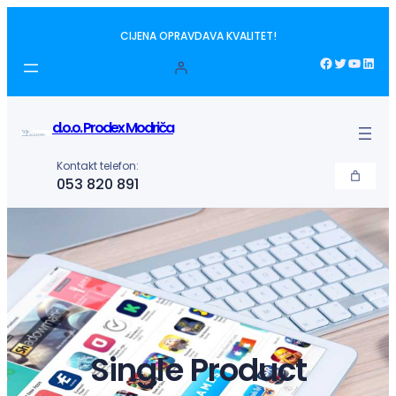
Idi
CIJENA OPRAVDAVA KVALITET!
na
sadržaj
Facebook
Twitter
YouTube
LinkedIn
d.o.o. Prodex Modriča
Kontakt telefon:
053 820 891
Single Product