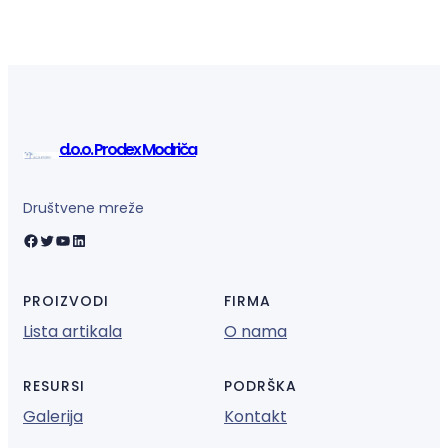
d.o.o. Prodex Modriča
Društvene mreže
Facebook
Twitter
YouTube
LinkedIn
PROIZVODI
FIRMA
Lista artikala
O nama
RESURSI
PODRŠKA
Galerija
Kontakt