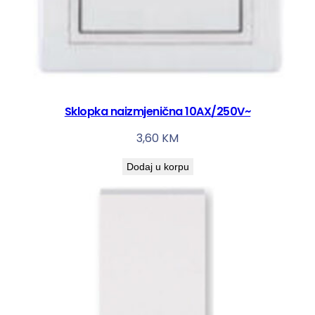
Sklopka naizmjenična 10AX/250V~
3,60
KM
Dodaj u korpu