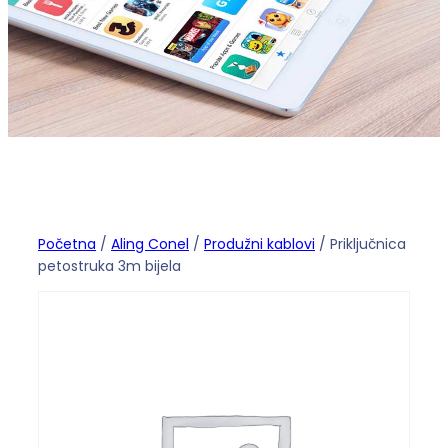
Početna
/
Aling Conel
/
Produžni kablovi
/ Priključnica
petostruka 3m bijela