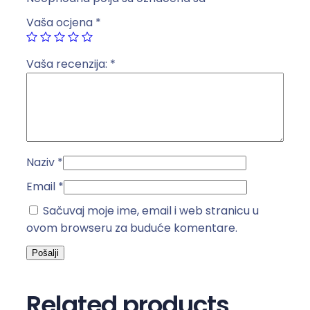
s
Vaša ocjena
*
t
r
u
Vaša recenzija:
*
k
a
3
m
b
Naziv
*
i
j
Email
*
e
Sačuvaj moje ime, email i web stranicu u
l
ovom browseru za buduće komentare.
a
k
o
l
Related products
i