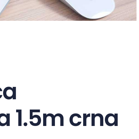
ca
a 1.5m crna