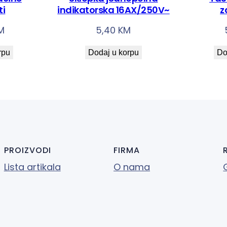
ti
indikatorska 16AX/250V~
z
M
5,40
KM
rpu
Dodaj u korpu
Do
PROIZVODI
FIRMA
Lista artikala
O nama