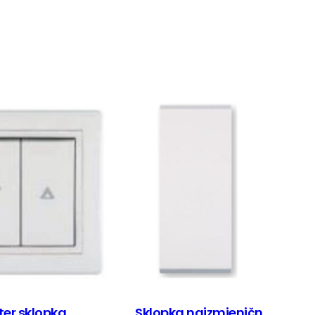
ter sklopka
Sklopka naizmjeničn