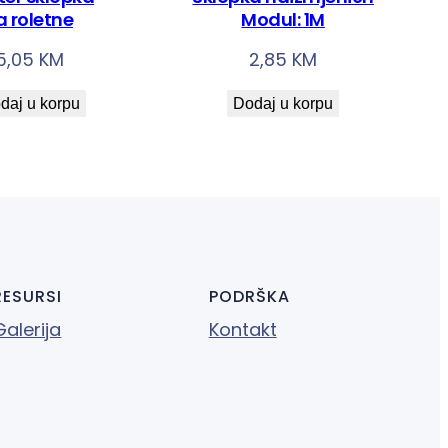
a roletne
Modul: 1M
5,05
KM
2,85
KM
daj u korpu
Dodaj u korpu
RESURSI
PODRŠKA
Galerija
Kontakt