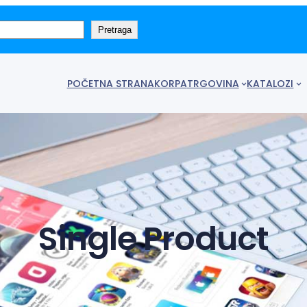
Pretraga
POČETNA STRANA
KORPA
TRGOVINA
KATALOZI
Single Product