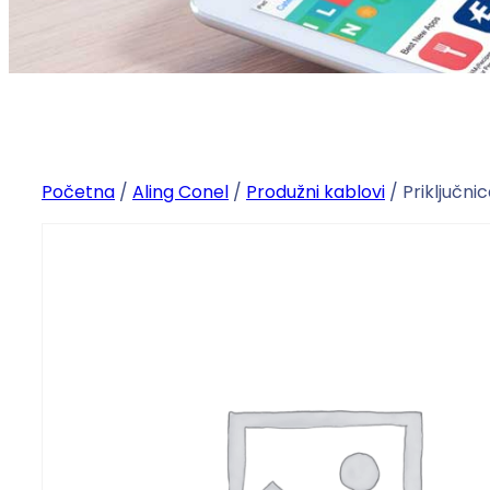
Početna
/
Aling Conel
/
Produžni kablovi
/ Priključni