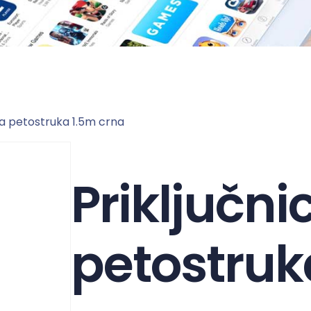
ca petostruka 1.5m crna
Priključni
petostruk