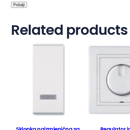
Related products
Sklopka naizmjenična sa
Regulator j