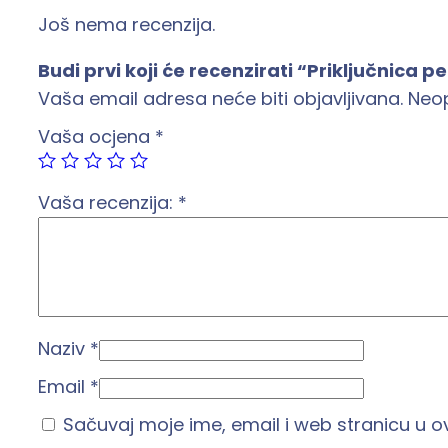
Još nema recenzija.
Budi prvi koji će recenzirati “Priključnica 
Vaša email adresa neće biti objavljivana.
Neo
Vaša ocjena
*
Vaša recenzija:
*
Naziv
*
Email
*
Sačuvaj moje ime, email i web stranicu u