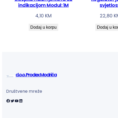
indikacijom Modul: 1M
svjetlos
4,10
KM
22,80
K
Dodaj u korpu
Dodaj u ko
d.o.o. Prodex Modriča
Društvene mreže
Facebook
Twitter
YouTube
LinkedIn