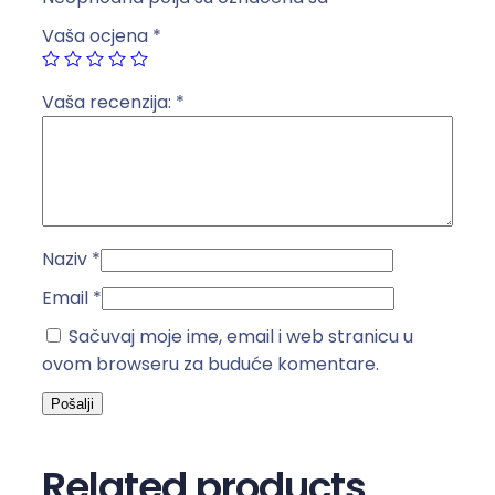
s
Vaša ocjena
*
t
r
u
Vaša recenzija:
*
k
a
1
.
5
Naziv
*
m
b
Email
*
i
Sačuvaj moje ime, email i web stranicu u
j
ovom browseru za buduće komentare.
e
l
a
k
Related products
o