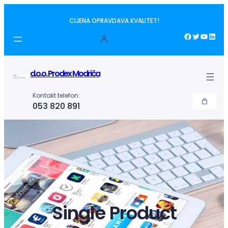
Idi
CIJENA OPRAVDAVA KVALITET!
na
sadržaj
Facebook
Twitter
YouTube
LinkedIn
d.o.o. Prodex Modriča
Kontakt telefon:
053 820 891
Single Product