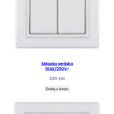
Sklopka serijska
10AX/250V~
3,85
KM
Dodaj u korpu