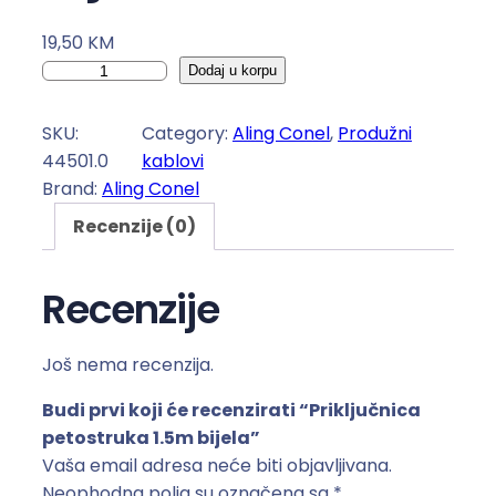
19,50
KM
P
Dodaj u korpu
r
i
SKU:
Category:
Aling Conel
, 
Produžni
k
44501.0
kablovi
l
Brand:
Aling Conel
j
Recenzije (0)
u
č
n
Recenzije
i
c
Još nema recenzija.
a
p
Budi prvi koji će recenzirati “Priključnica
e
petostruka 1.5m bijela”
t
Vaša email adresa neće biti objavljivana.
o
Neophodna polja su označena sa
*