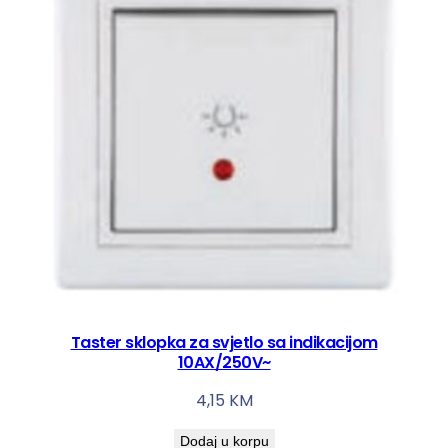
Taster sklopka za svjetlo sa indikacijom
10AX/250V~
4,15
KM
Dodaj u korpu