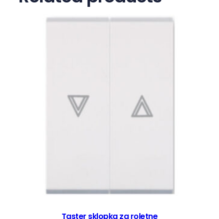
l
i
č
i
n
a
Taster sklopka za roletne