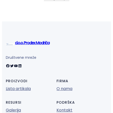
d.o.o. Prodex Modriča
Društvene mreže
Facebook
Twitter
YouTube
LinkedIn
PROIZVODI
FIRMA
Lista artikala
O nama
RESURSI
PODRŠKA
Galerija
Kontakt