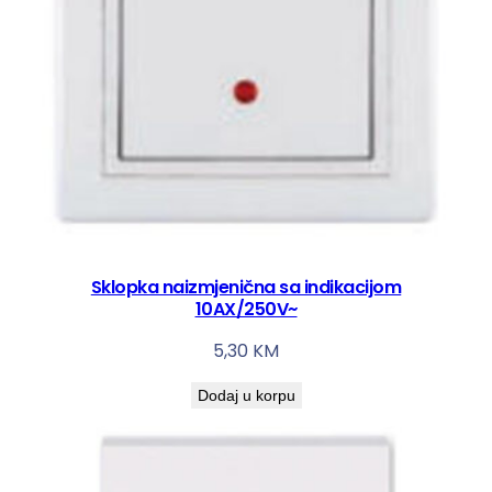
Sklopka naizmjenična sa indikacijom
10AX/250V~
5,30
KM
Dodaj u korpu