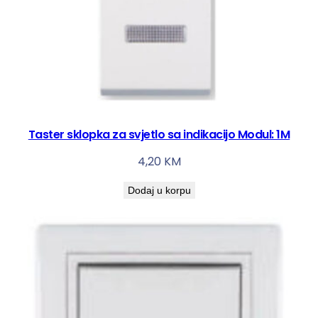
n
a
Taster sklopka za svjetlo sa indikacijo Modul: 1M
4,20
KM
Dodaj u korpu