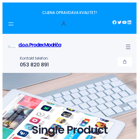
Idi
CIJENA OPRAVDAVA KVALITET!
na
sadržaj
Facebook
Twitter
YouTube
LinkedIn
d.o.o. Prodex Modriča
Kontakt telefon:
053 820 891
Single Product