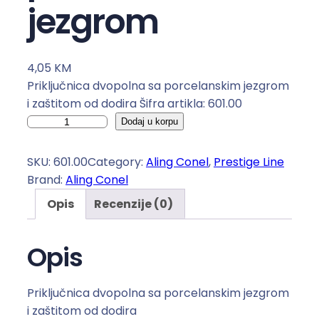
jezgrom
4,05
KM
Priključnica dvopolna sa porcelanskim jezgrom
i zaštitom od dodira Šifra artikla: 601.00
P
Dodaj u korpu
r
i
SKU:
601.00
Category:
Aling Conel
, 
Prestige Line
k
Brand:
Aling Conel
l
Opis
Recenzije (0)
j
u
č
Opis
n
i
Priključnica dvopolna sa porcelanskim jezgrom
c
i zaštitom od dodira
a