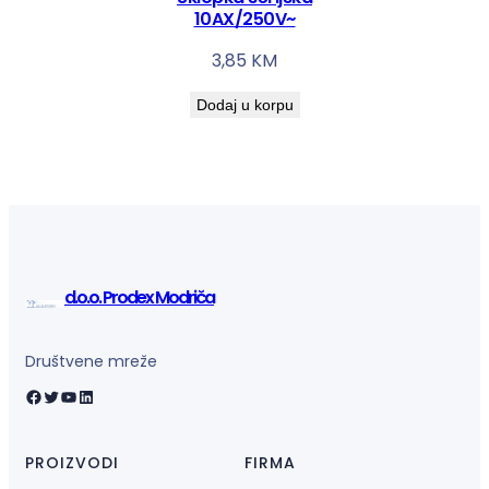
10AX/250V~
3,85
KM
Dodaj u korpu
d.o.o. Prodex Modriča
Društvene mreže
Facebook
Twitter
YouTube
LinkedIn
PROIZVODI
FIRMA