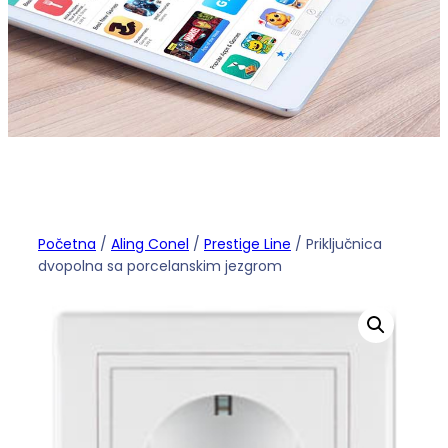
Početna
/
Aling Conel
/
Prestige Line
/ Priključnica
dvopolna sa porcelanskim jezgrom