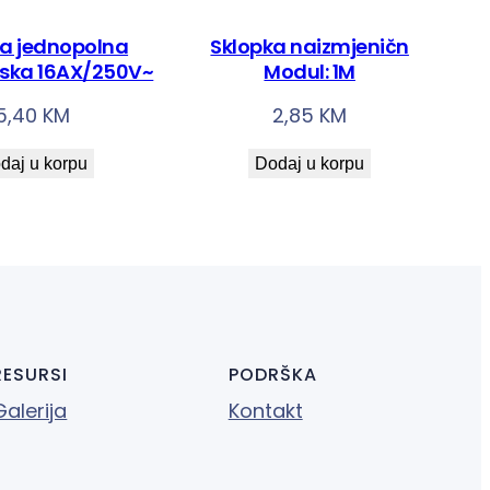
ka jednopolna
Sklopka naizmjeničn
rska 16AX/250V~
Modul: 1M
5,40
KM
2,85
KM
daj u korpu
Dodaj u korpu
RESURSI
PODRŠKA
Galerija
Kontakt