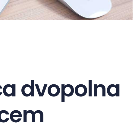
ica dvopolna
pcem