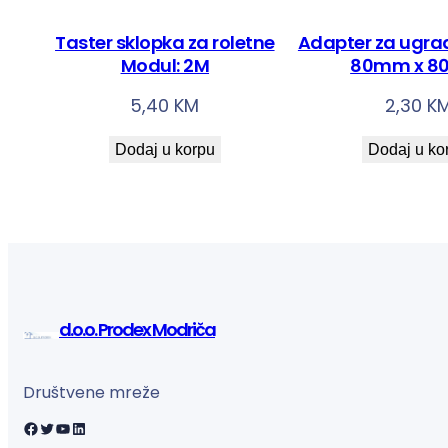
Taster sklopka za roletne
Adapter za ugrad
Modul: 2M
80mm x 
5,40
KM
2,30
K
Dodaj u korpu
Dodaj u ko
d.o.o. Prodex Modriča
Društvene mreže
Facebook
Twitter
YouTube
LinkedIn