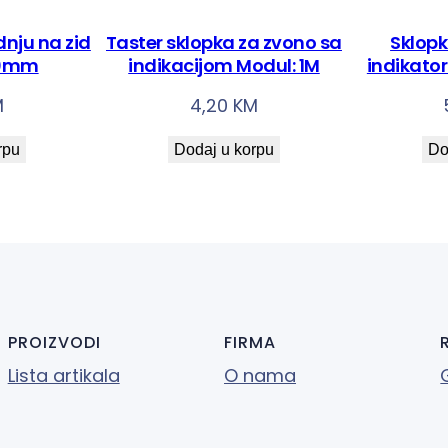
o
nju na zid
Taster sklopka za zvono sa
Sklop
p
80mm
indikacijom Modul: 1M
indikato
c
e
M
4,20
KM
m
rpu
Dodaj u korpu
Do
1
6
A
/
2
5
0
PROIZVODI
FIRMA
V
Lista artikala
O nama
~
k
o