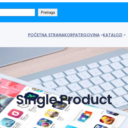
Pretraga
POČETNA STRANA
KORPA
TRGOVINA
KATALOZI
Single Product