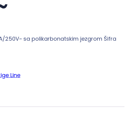
~
A/250V~ sa polikarbonatskim jezgrom Šifra
ige Line