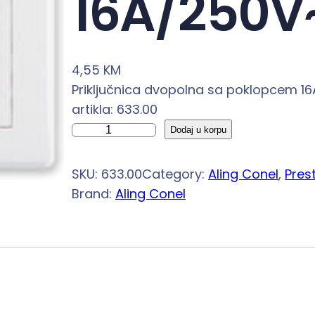
16A/250V
4,55
KM
Priključnica dvopolna sa poklopcem 16
artikla: 633.00
P
Dodaj u korpu
r
i
SKU:
633.00
Category:
Aling Conel
, 
Prest
k
Brand:
Aling Conel
l
j
u
č
n
i