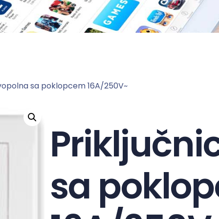
 dvopolna sa poklopcem 16A/250V~
Priključn
sa poklo