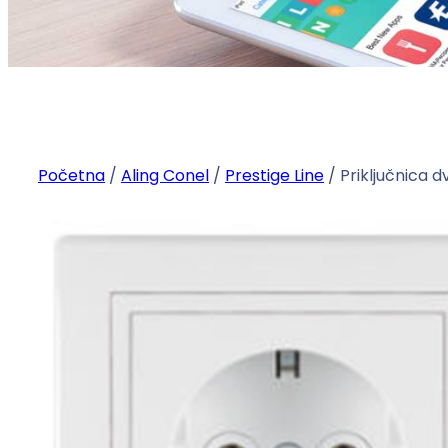
Početna
/
Aling Conel
/
Prestige Line
/ Priključnica