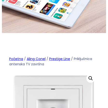
Početna
/
Aling Conel
/
Prestige Line
/ Priključnica
antenska TV završna