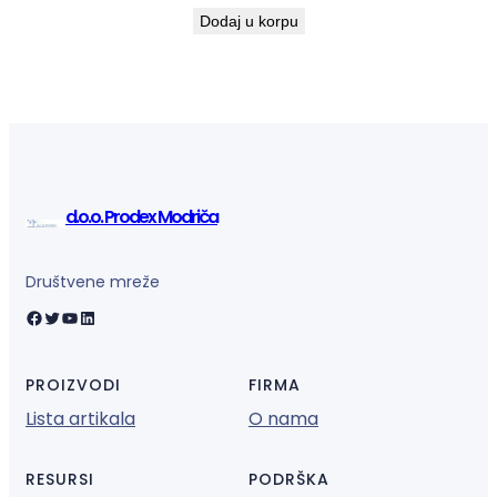
Dodaj u korpu
d.o.o. Prodex Modriča
Društvene mreže
Facebook
Twitter
YouTube
LinkedIn
PROIZVODI
FIRMA
Lista artikala
O nama
RESURSI
PODRŠKA