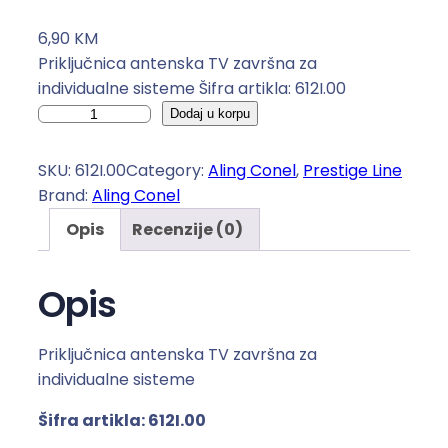
6,90
KM
Priključnica antenska TV završna za
individualne sisteme Šifra artikla: 612I.00
P
Dodaj u korpu
r
i
SKU:
612I.00
Category:
Aling Conel
, 
Prestige Line
k
Brand:
Aling Conel
l
Opis
Recenzije (0)
j
u
č
Opis
n
i
Priključnica antenska TV završna za
c
individualne sisteme
a
a
Šifra artikla:
612
I.00
n