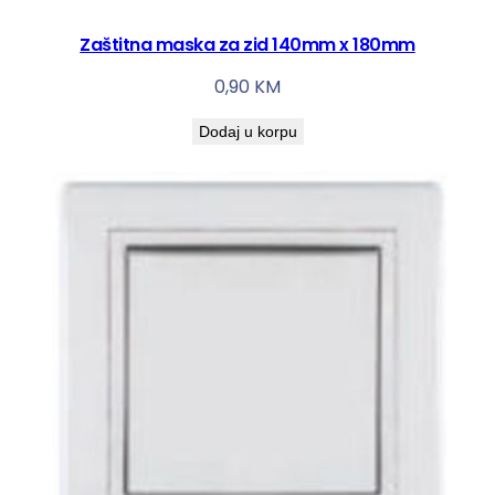
i
Zaštitna maska za zid 140mm x 180mm
č
i
0,90
KM
n
a
Dodaj u korpu