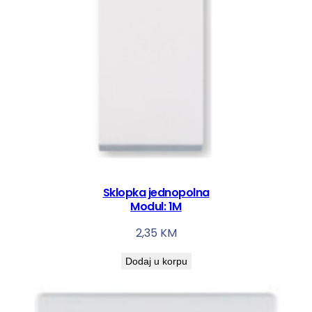
Sklopka jednopolna
Modul: 1M
2,35
KM
Dodaj u korpu