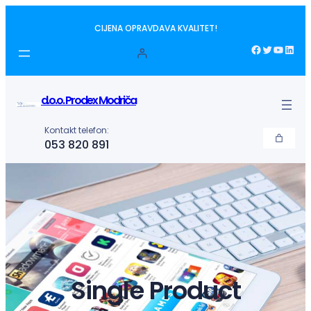
Idi
CIJENA OPRAVDAVA KVALITET!
na
sadržaj
Facebook
Twitter
YouTube
LinkedIn
d.o.o. Prodex Modriča
Kontakt telefon:
053 820 891
Single Product