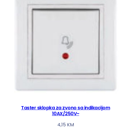
Taster sklopka za zvono sa indikacijom
10AX/250V~
4,15
KM