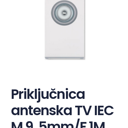
Priključnica
antenska TV IEC
M 9, 5mm/F 1M