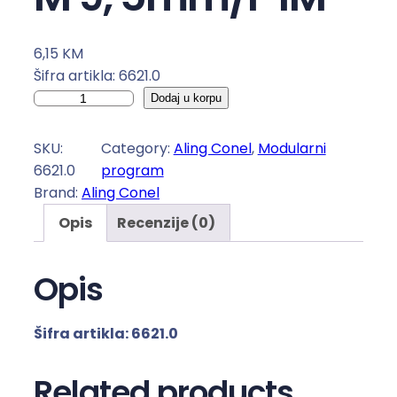
6,15
KM
Šifra artikla: 6621.0
P
Dodaj u korpu
r
i
SKU:
Category:
Aling Conel
, 
Modularni
k
6621.0
program
l
Brand:
Aling Conel
j
Opis
Recenzije (0)
u
č
n
Opis
i
c
Šifra artikla: 6621.0
a
a
Related products
n