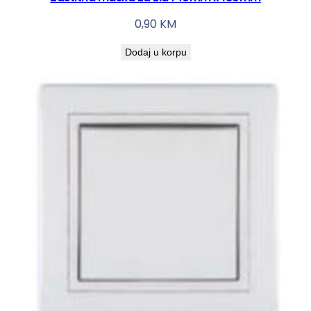
F
0,90
KM
1
M
Dodaj u korpu
k
o
l
i
č
i
n
a