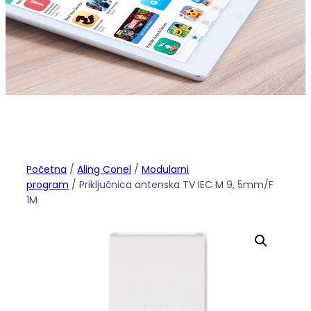
Početna
/
Aling Conel
/
Modularni
program
/ Priključnica antenska TV IEC M 9, 5mm/F
1M