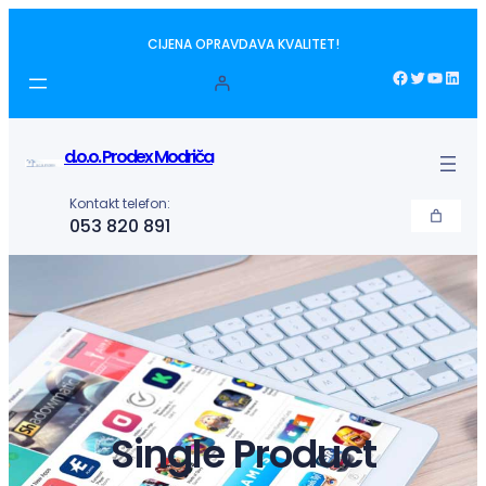
Idi
CIJENA OPRAVDAVA KVALITET!
na
sadržaj
Facebook
Twitter
YouTube
LinkedIn
d.o.o. Prodex Modriča
Kontakt telefon:
053 820 891
Single Product