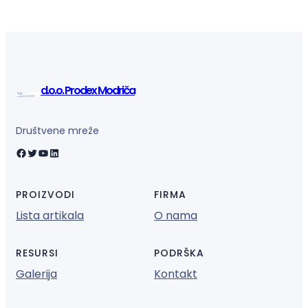
d.o.o. Prodex Modriča
Društvene mreže
Facebook
Twitter
YouTube
LinkedIn
PROIZVODI
FIRMA
Lista artikala
O nama
RESURSI
PODRŠKA
Galerija
Kontakt