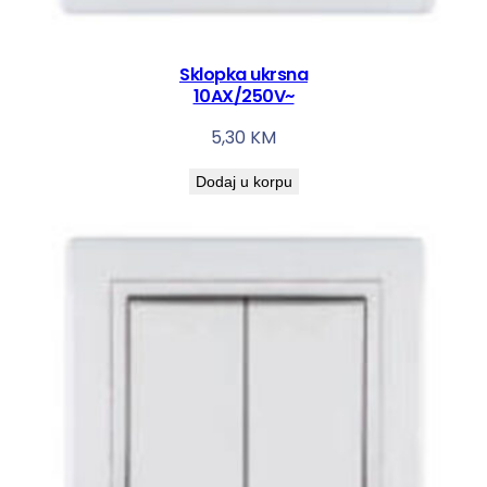
Sklopka ukrsna
10AX/250V~
5,30
KM
Dodaj u korpu