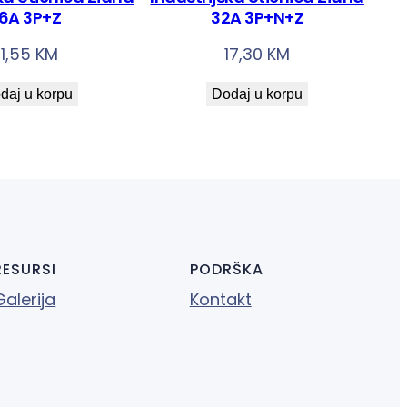
16A 3P+Z
32A 3P+N+Z
11,55
KM
17,30
KM
daj u korpu
Dodaj u korpu
RESURSI
PODRŠKA
Galerija
Kontakt