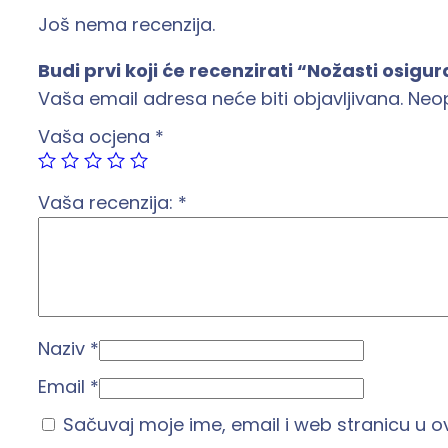
Još nema recenzija.
Budi prvi koji će recenzirati “Nožasti osig
Vaša email adresa neće biti objavljivana.
Neo
Vaša ocjena
*
Vaša recenzija:
*
Naziv
*
Email
*
Sačuvaj moje ime, email i web stranicu u