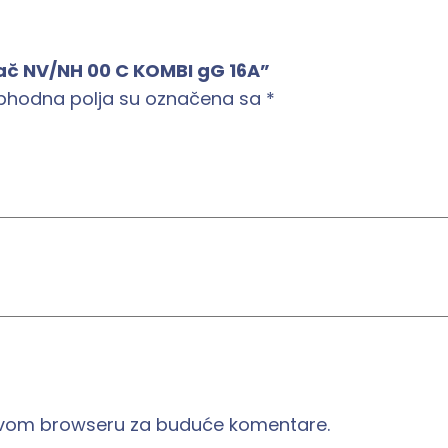
r
a
urač NV/NH 00 C KOMBI gG 16A”
č
phodna polja su označena sa
*
N
V
/
N
H
0
0
C
K
O
M
B
 ovom browseru za buduće komentare.
I