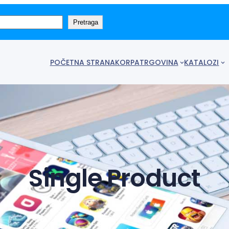
Pretraga
POČETNA STRANA
KORPA
TRGOVINA
KATALOZI
Single Product