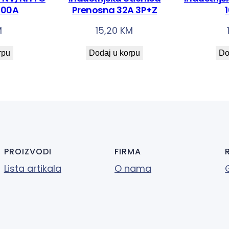
100A
Prenosna 32A 3P+Z
M
15,20
KM
rpu
Dodaj u korpu
Do
PROIZVODI
FIRMA
Lista artikala
O nama