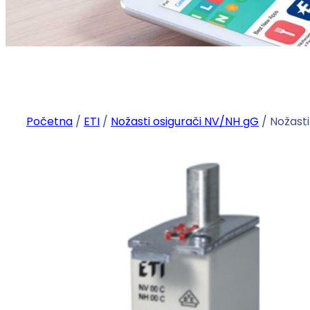
Početna
/
ETI
/
Nožasti osigurači NV/NH gG
/ Nožast