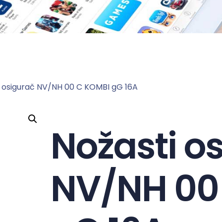
i osigurač NV/NH 00 C KOMBI gG 16A
Nožasti o
NV/NH 00