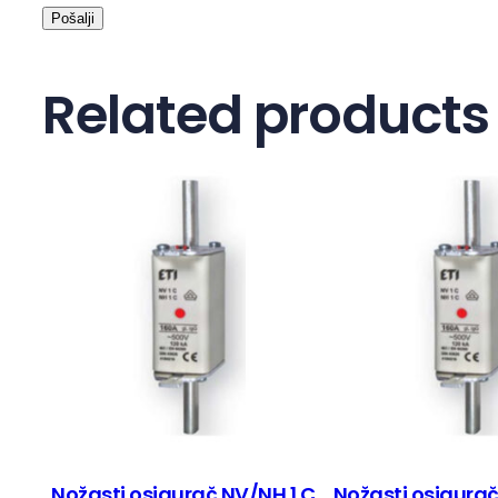
Related products
Nožasti osigurač NV/NH 1 C
Nožasti osigurač