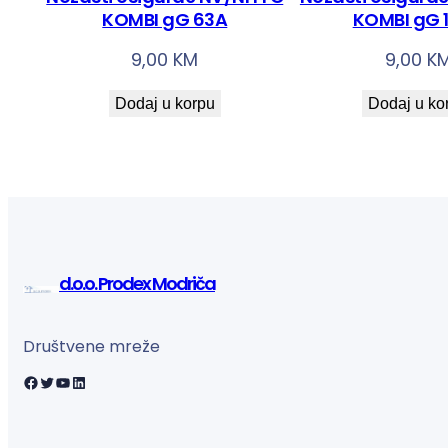
KOMBI gG 63A
KOMBI gG 
9,00
KM
9,00
K
Dodaj u korpu
Dodaj u ko
d.o.o. Prodex Modriča
Društvene mreže
Facebook
Twitter
YouTube
LinkedIn