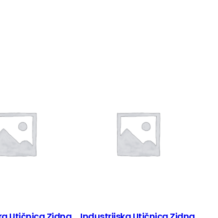
ka Utičnica Zidna
Industrijska Utičnica Zidna