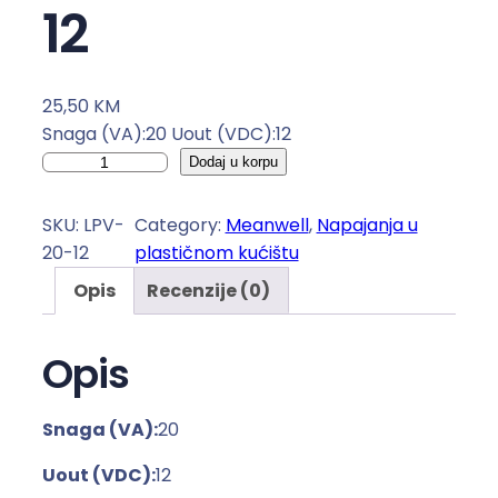
12
25,50
KM
Snaga (VA):20 Uout (VDC):12
N
Dodaj u korpu
a
p
SKU:
LPV-
Category:
Meanwell
, 
Napajanja u
a
20-12
plastičnom kućištu
j
Opis
Recenzije (0)
a
n
j
Opis
e
u
Snaga (VA):
20
p
l
Uout (VDC):
12
a