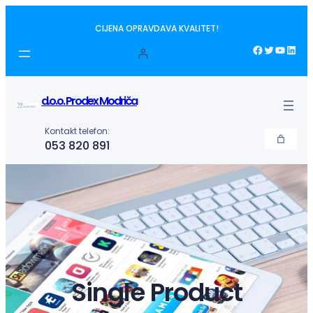
Idi
CIJENA OPRAVDAVA KVALITET!
na
sadržaj
Facebook
Twitter
YouTube
LinkedIn
d.o.o. Prodex Modriča
Kontakt telefon:
053 820 891
Single Product