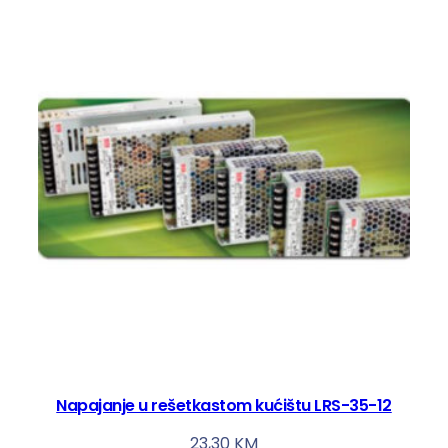
Napajanje u rešetkastom kućištu LRS-35-12
23,30
KM