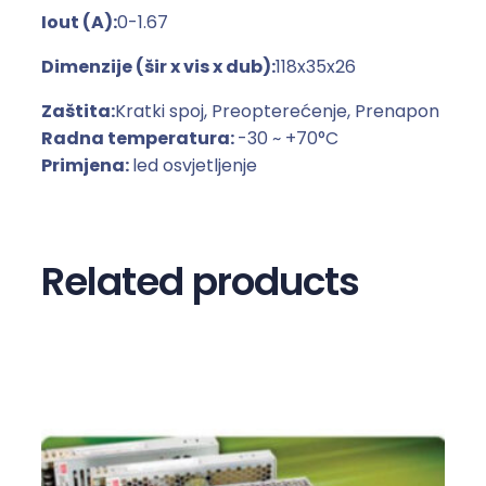
Iout (A):
0-1.67
s
t
Dimenzije (šir x vis x dub):
118x35x26
i
č
Zaštita:
Kratki spoj, Preopterećenje, Prenapon
n
Radna temperatura:
-30 ~ +70°C
o
Primjena:
led osvjetljenje
m
k
u
Related products
ć
i
š
t
u
L
P
V
-