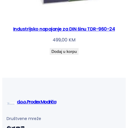
Industrijsko napajanje za DIN šinu TDR-960-24
499,00
KM
Dodaj u korpu
d.o.o. Prodex Modriča
Društvene mreže
Facebook
Twitter
YouTube
LinkedIn