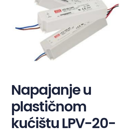
Napajanje u
plastičnom
kućištu LPV-20-