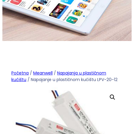
Početna
/
Meanwell
/
Napajanja u plastičnom
kućištu
/ Napajanje u plastičnom kućištu LPV-20-12