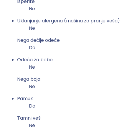
Isperite
Ne
Uklanjanje alergena (mašina za pranje veša)
Ne
Nega dečije odeće
Da
Odeća za bebe
Ne
Nega boja
Ne
Pamuk
Da
Tamni veš
Ne