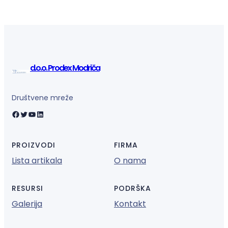
d.o.o. Prodex Modriča
Društvene mreže
Facebook
Twitter
YouTube
LinkedIn
PROIZVODI
FIRMA
Lista artikala
O nama
RESURSI
PODRŠKA
Galerija
Kontakt