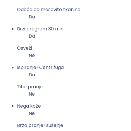
Odeća od mešovite tkanine
Da
Brzi program 30 min
Da
Osveži
Ne
Ispiranje+Centrifuga
Da
Tiho pranje
Ne
Nega kože
Ne
Brzo pranje+sušenje