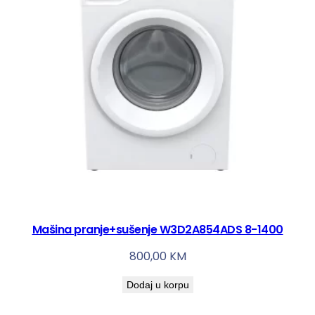
Mašina pranje+sušenje W3D2A854ADS 8-1400
800,00
KM
Dodaj u korpu