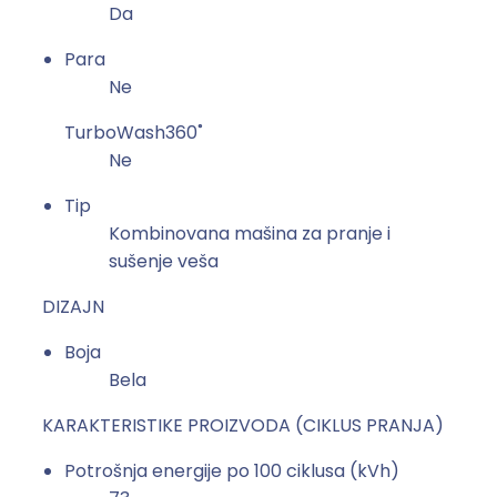
Da
Para
Ne
TurboWash360˚
Ne
Tip
Kombinovana mašina za pranje i
sušenje veša
DIZAJN
Boja
Bela
KARAKTERISTIKE PROIZVODA (CIKLUS PRANJA)
Potrošnja energije po 100 ciklusa (kVh)