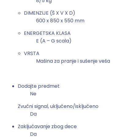
8/5 kg
+
s
DIMENZIJE (Š X V X D)
u
600 x 850 x 550 mm
š
ENERGETSKA KLASA
e
E (A – G scala)
n
j
VRSTA
e
Mašina za pranje i sušenje veša
F
4
J
Dodajte predmet
3
Ne
T
M
Zvučni signal, uključeno/isključeno
5
Da
W
E
Zaključavanje zbog dece
8
Da