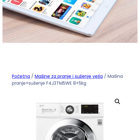
Početna
/
Mašine za pranje i sušenje veša
/ Mašina
pranje+sušenje F4J3TM5WE 8+5kg