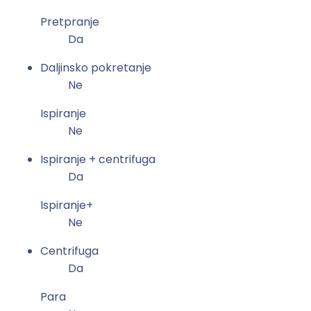
+
Pretpranje
5
Da
k
g
Daljinsko pokretanje
k
Ne
o
l
Ispiranje
i
Ne
č
Ispiranje + centrifuga
i
Da
n
a
Ispiranje+
Ne
Centrifuga
Da
Para