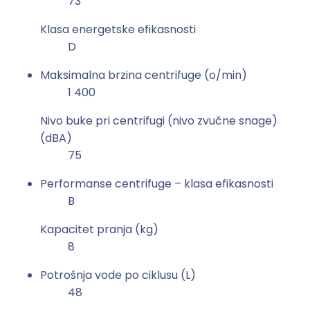
73
Klasa energetske efikasnosti
D
Maksimalna brzina centrifuge (o/min)
1 400
Nivo buke pri centrifugi (nivo zvučne snage)
(dBA)
75
Performanse centrifuge – klasa efikasnosti
B
Kapacitet pranja (kg)
8
Potrošnja vode po ciklusu (L)
48