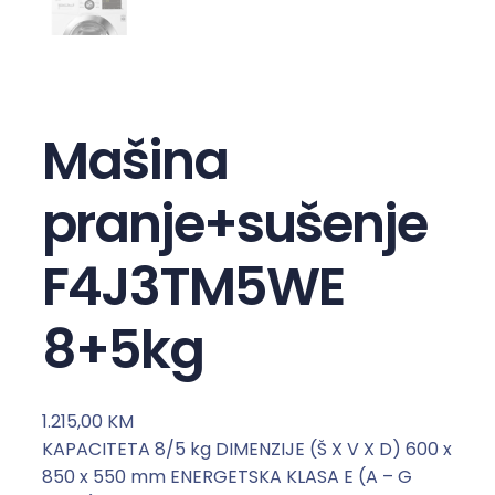
Mašina
pranje+sušenje
F4J3TM5WE
8+5kg
1.215,00
KM
KAPACITETA 8/5 kg DIMENZIJE (Š X V X D) 600 x
850 x 550 mm ENERGETSKA KLASA E (A – G