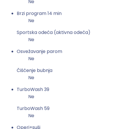
Ne
Brzi program 14 min
Ne
Sportska odeća (aktivna odeća)
Ne
Osvežavanje parom
Ne
Čišćenje bubnja
Ne
TurboWash 39
Ne
TurboWash 59
Ne
Operi+suši