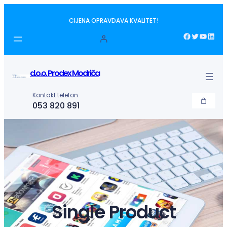
Idi
CIJENA OPRAVDAVA KVALITET!
na
sadržaj
Facebook
Twitter
YouTube
LinkedIn
d.o.o. Prodex Modriča
Kontakt telefon:
053 820 891
Single Product