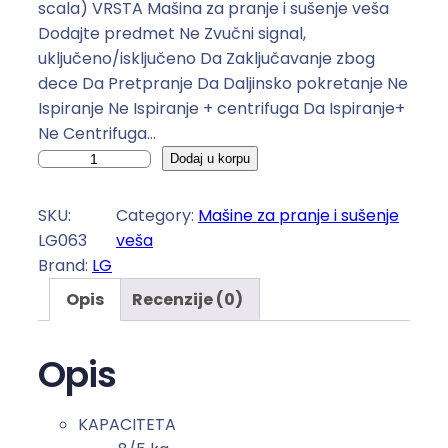
scala) VRSTA Mašina za pranje i sušenje veša
Dodajte predmet Ne Zvučni signal,
uključeno/isključeno Da Zaključavanje zbog
dece Da Pretpranje Da Daljinsko pokretanje Ne
Ispiranje Ne Ispiranje + centrifuga Da Ispiranje+
Ne Centrifuga…
M
Dodaj u korpu
a
š
SKU:
Category:
Mašine za pranje i sušenje
i
LG063
veša
n
Brand:
LG
a
Opis
Recenzije (0)
p
r
a
Opis
n
j
KAPACITETA
e