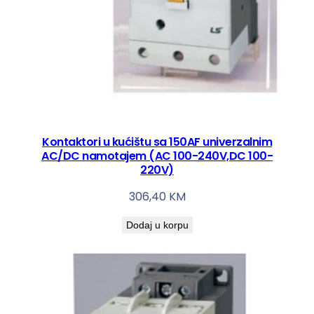
Kontaktori u kućištu sa 150AF univerzalnim
AC/DC namotajem (AC 100-240V,DC 100-
220V)
306,40
KM
Dodaj u korpu