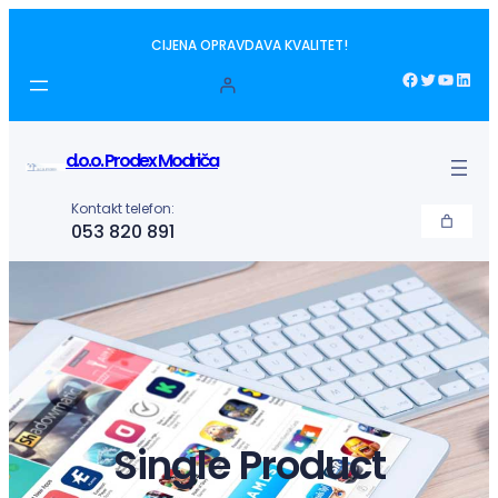
Idi
CIJENA OPRAVDAVA KVALITET!
na
sadržaj
Facebook
Twitter
YouTube
LinkedIn
d.o.o. Prodex Modriča
Kontakt telefon:
053 820 891
Single Product