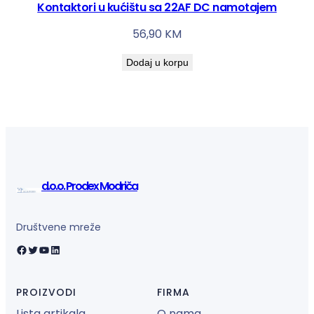
Kontaktori u kućištu sa 22AF DC namotajem
56,90
KM
Dodaj u korpu
d.o.o. Prodex Modriča
Društvene mreže
Facebook
Twitter
YouTube
LinkedIn
PROIZVODI
FIRMA
Lista artikala
O nama