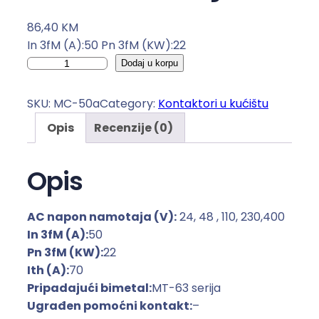
86,40
KM
In 3fM (A):50 Pn 3fM (KW):22
K
Dodaj u korpu
o
n
SKU:
MC-50a
Category:
Kontaktori u kućištu
t
Opis
Recenzije (0)
a
k
t
Opis
o
r
AC napon namotaja (V):
24, 48 , 110, 230,400
i
In 3fM (A):
50
u
Pn 3fM (KW):
22
k
Ith (A):
70
u
Pripadajući bimetal:
MT-63 serija
ć
Ugrađen pomoćni kontakt:
–
i