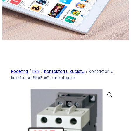
Početna
/
LSIS
/
Kontaktori u kućištu
/ Kontaktori u
kućištu sa 65AF AC namotajem