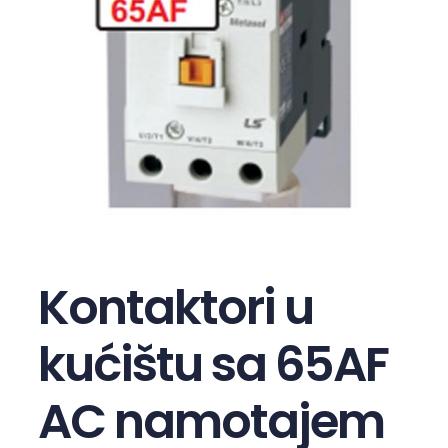
Kontaktori u
kućištu sa 65AF
AC namotajem