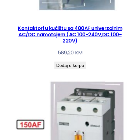
e
m
k
Kontaktori u kućištu sa 400AF univerzalnim
o
AC/DC namotajem (AC 100-240V,DC 100-
l
220V)
i
č
589,20
KM
i
Dodaj u korpu
n
a