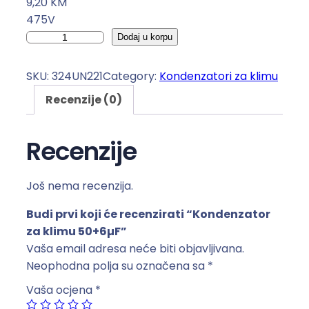
9,20
KM
475V
K
Dodaj u korpu
o
n
SKU:
324UN221
Category:
Kondenzatori za klimu
d
Recenzije (0)
e
n
z
Recenzije
a
t
Još nema recenzija.
o
r
Budi prvi koji će recenzirati “Kondenzator
z
za klimu 50+6µF”
a
Vaša email adresa neće biti objavljivana.
k
Neophodna polja su označena sa
*
l
Vaša ocjena
*
i