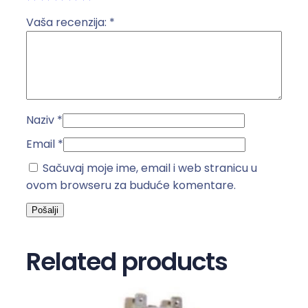
m
u
Vaša recenzija:
*
5
0
+
6
µ
Naziv
*
F
k
Email
*
o
Sačuvaj moje ime, email i web stranicu u
l
ovom browseru za buduće komentare.
i
č
i
n
Related products
a