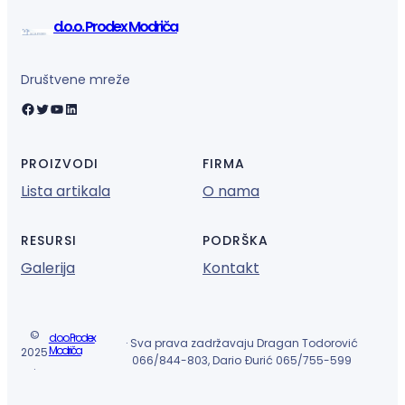
d.o.o. Prodex Modriča
Društvene mreže
Facebook
Twitter
YouTube
LinkedIn
PROIZVODI
FIRMA
Lista artikala
O nama
RESURSI
PODRŠKA
Galerija
Kontakt
©
d.o.o. Prodex
· Sva prava zadržavaju Dragan Todorović
Modriča
2025
066/844-803, Dario Đurić 065/755-599
·