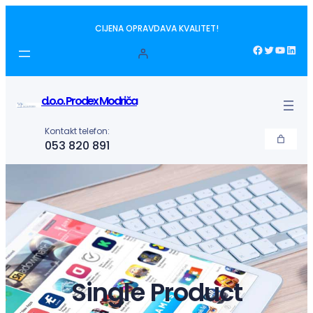
Idi
CIJENA OPRAVDAVA KVALITET!
na
sadržaj
Facebook
Twitter
YouTube
LinkedIn
d.o.o. Prodex Modriča
Kontakt telefon:
053 820 891
Single Product