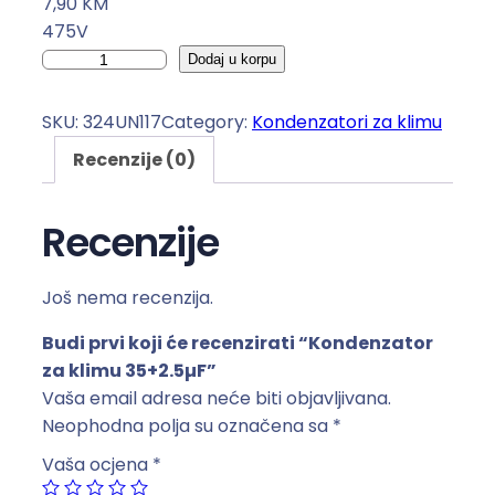
7,90
KM
475V
K
Dodaj u korpu
o
n
SKU:
324UN117
Category:
Kondenzatori za klimu
d
Recenzije (0)
e
n
z
Recenzije
a
t
Još nema recenzija.
o
r
Budi prvi koji će recenzirati “Kondenzator
z
za klimu 35+2.5µF”
a
Vaša email adresa neće biti objavljivana.
k
Neophodna polja su označena sa
*
l
Vaša ocjena
*
i