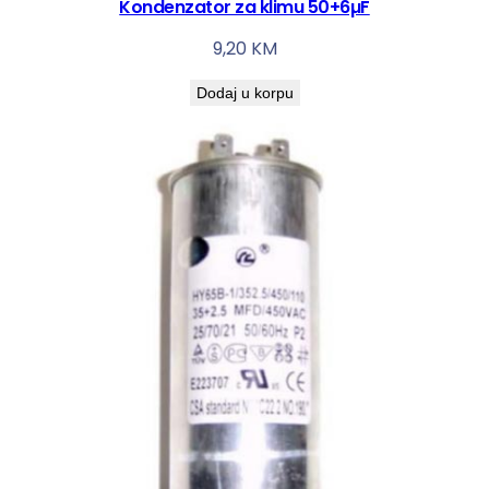
Kondenzator za klimu 50+6µF
9,20
KM
Dodaj u korpu