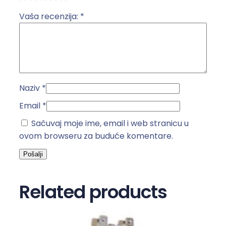
m
u
Vaša recenzija:
*
3
5
+
2
.
Naziv
*
5
µ
Email
*
F
Sačuvaj moje ime, email i web stranicu u
k
ovom browseru za buduće komentare.
o
l
i
č
Related products
i
n
a