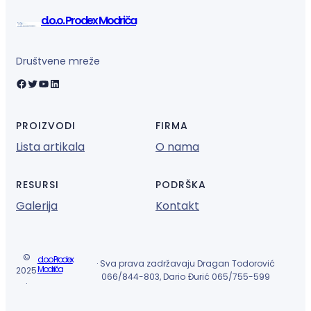
d.o.o. Prodex Modriča
Društvene mreže
Facebook
Twitter
YouTube
LinkedIn
PROIZVODI
FIRMA
Lista artikala
O nama
RESURSI
PODRŠKA
Galerija
Kontakt
©
d.o.o. Prodex
· Sva prava zadržavaju Dragan Todorović
Modriča
2025
066/844-803, Dario Đurić 065/755-599
·