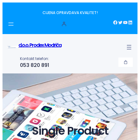
Idi
CIJENA OPRAVDAVA KVALITET!
na
sadržaj
Facebook
Twitter
YouTube
LinkedIn
d.o.o. Prodex Modriča
Kontakt telefon:
053 820 891
Single Product