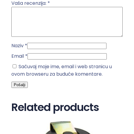
i
Vaša recenzija:
*
3
6
-
4
3
Naziv
*
µ
F
Email
*
k
Sačuvaj moje ime, email i web stranicu u
o
ovom browseru za buduće komentare.
l
i
č
i
Related products
n
a