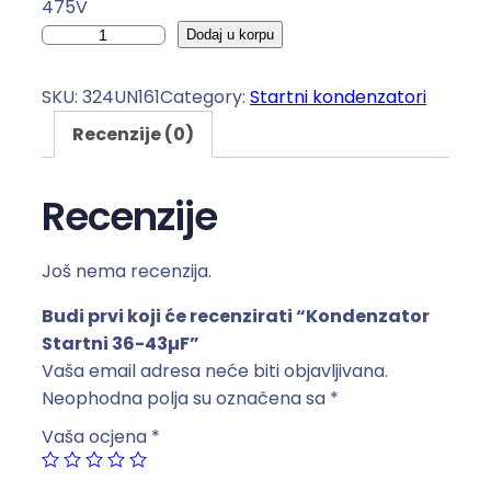
475V
K
Dodaj u korpu
o
n
SKU:
324UN161
Category:
Startni kondenzatori
d
Recenzije (0)
e
n
z
Recenzije
a
t
Još nema recenzija.
o
r
Budi prvi koji će recenzirati “Kondenzator
S
Startni 36-43µF”
t
Vaša email adresa neće biti objavljivana.
a
Neophodna polja su označena sa
*
r
Vaša ocjena
*
t
n