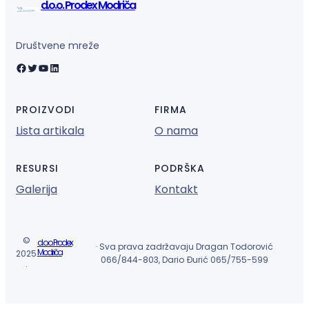
d.o.o. Prodex Modriča
Društvene mreže
Facebook
Twitter
YouTube
LinkedIn
PROIZVODI
FIRMA
Lista artikala
O nama
RESURSI
PODRŠKA
Galerija
Kontakt
©
d.o.o. Prodex
· Sva prava zadržavaju Dragan Todorović
Modriča
2025
066/844-803, Dario Đurić 065/755-599
·