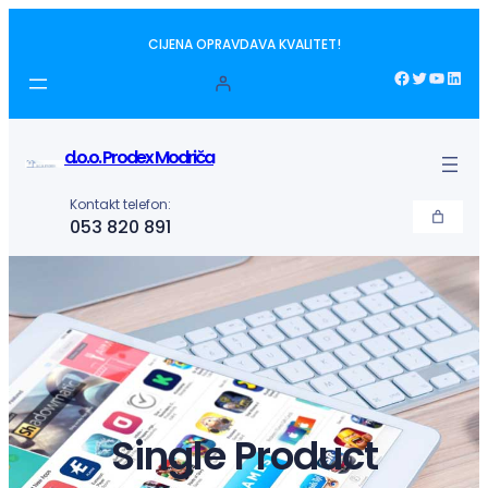
Idi
CIJENA OPRAVDAVA KVALITET!
na
sadržaj
Facebook
Twitter
YouTube
LinkedIn
d.o.o. Prodex Modriča
Kontakt telefon:
053 820 891
Single Product