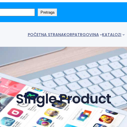
Pretraga
POČETNA STRANA
KORPA
TRGOVINA
KATALOZI
Single Product