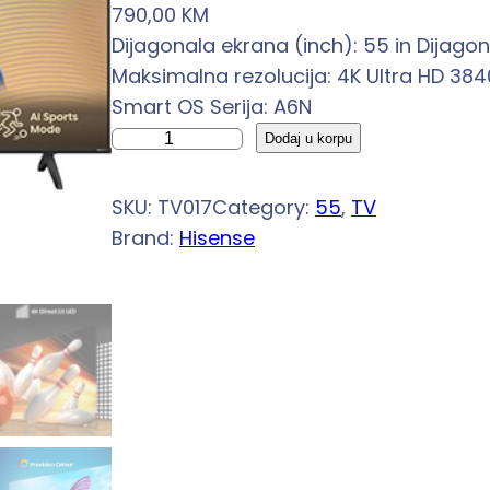
790,00
KM
Dijagonala ekrana (inch): 55 in Dijago
Maksimalna rezolucija: 4K Ultra HD 3840
Smart OS Serija: A6N
H
Dodaj u korpu
I
S
SKU:
TV017
Category:
55
, 
TV
E
Brand:
Hisense
N
S
E
s
m
a
r
t