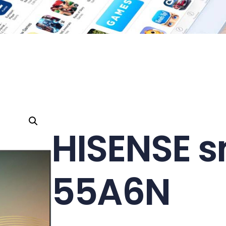
HISENSE s
55A6N