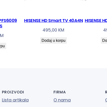
 PFS6009
HISENSE HD Smart TV 40A4N
HISENSE H
OS
495,00
KM
4
KM
Dodaj u korpu
Do
rpu
PROIZVODI
FIRMA
Lista artikala
O nama