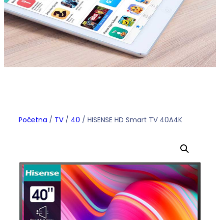
Početna
/
TV
/
40
/ HISENSE HD Smart TV 40A4K