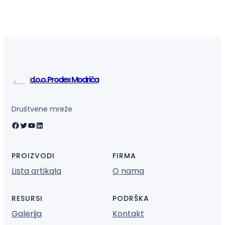
d.o.o. Prodex Modriča
Društvene mreže
Facebook
Twitter
YouTube
LinkedIn
PROIZVODI
FIRMA
Lista artikala
O nama
RESURSI
PODRŠKA
Galerija
Kontakt