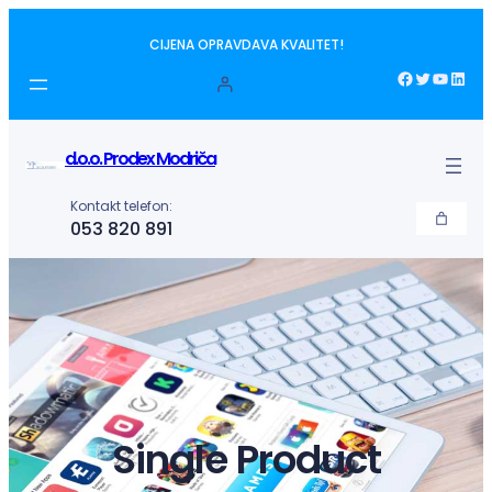
Idi
CIJENA OPRAVDAVA KVALITET!
na
sadržaj
Facebook
Twitter
YouTube
LinkedIn
d.o.o. Prodex Modriča
Kontakt telefon:
053 820 891
Single Product