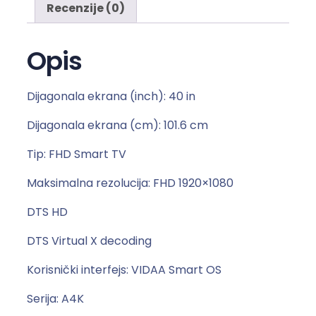
E
Recenzije (0)
H
D
Opis
S
m
a
Dijagonala ekrana (inch): 40 in
r
t
Dijagonala ekrana (cm): 101.6 cm
T
Tip: FHD Smart TV
V
4
Maksimalna rezolucija: FHD 1920×1080
0
DTS HD
A
4
DTS Virtual X decoding
K
k
Korisnički interfejs: VIDAA Smart OS
o
Serija: A4K
l