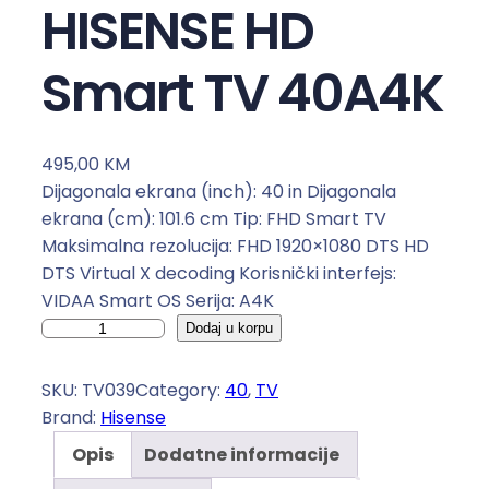
HISENSE HD
Smart TV 40A4K
495,00
KM
Dijagonala ekrana (inch): 40 in Dijagonala
ekrana (cm): 101.6 cm Tip: FHD Smart TV
Maksimalna rezolucija: FHD 1920×1080 DTS HD
DTS Virtual X decoding Korisnički interfejs:
VIDAA Smart OS Serija: A4K
H
Dodaj u korpu
I
S
SKU:
TV039
Category:
40
, 
TV
E
Brand:
Hisense
N
Opis
Dodatne informacije
S