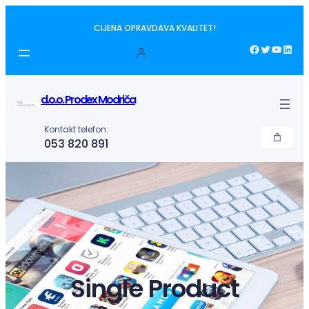
Idi
CIJENA OPRAVDAVA KVALITET!
na
sadržaj
Facebook
Twitter
YouTube
LinkedIn
d.o.o. Prodex Modriča
Kontakt telefon:
053 820 891
Single Product