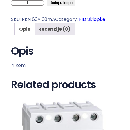
F
Dodaj u korpu
I
D
SKU:
RKN 63A 30mA
Category:
FID Sklopke
s
Opis
Recenzije (0)
k
l
o
Opis
p
k
4 kom
a
6
Related products
3
/
0
.
0
3
A