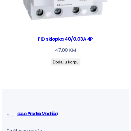
FID sklopka 40/0.03A 4P
47,00
KM
Dodaj u korpu
d.o.o. Prodex Modriča
Društvene mreže