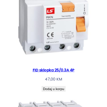
4
P
k
o
l
i
č
i
n
a
FID sklopka 25/0.3A 4P
47,00
KM
Dodaj u korpu