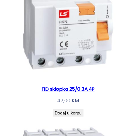
4
P
k
o
l
i
č
i
n
a
FID sklopka 25/0.3A 4P
47,00
KM
Dodaj u korpu