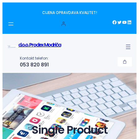
Idi
CIJENA OPRAVDAVA KVALITET!
na
sadržaj
Facebook
Twitter
YouTube
LinkedIn
d.o.o. Prodex Modriča
Kontakt telefon:
053 820 891
Single Product