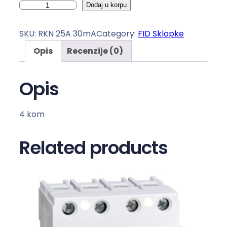
F
Dodaj u korpu
I
D
SKU:
RKN 25A 30mA
Category:
FID Sklopke
s
Opis
Recenzije (0)
k
l
o
Opis
p
k
4 kom
a
2
Related products
5
/
0
.
0
3
A