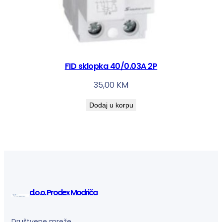
FID sklopka 40/0.03A 2P
35,00
KM
Dodaj u korpu
d.o.o. Prodex Modriča
Društvene mreže