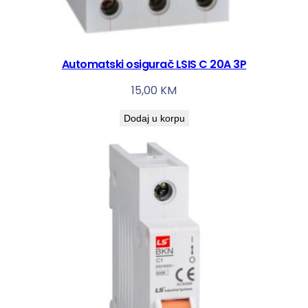
Automatski osigurač LSIS C 20A 3P
15,00
KM
Dodaj u korpu