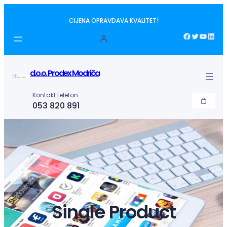
Idi
CIJENA OPRAVDAVA KVALITET!
na
sadržaj
Facebook
Twitter
YouTube
LinkedIn
d.o.o. Prodex Modriča
Kontakt telefon:
053 820 891
Single Product