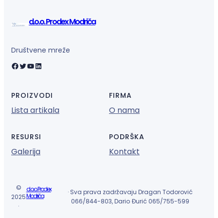
d.o.o. Prodex Modriča
Društvene mreže
Facebook
Twitter
YouTube
LinkedIn
PROIZVODI
FIRMA
Lista artikala
O nama
RESURSI
PODRŠKA
Galerija
Kontakt
©
d.o.o. Prodex
· Sva prava zadržavaju Dragan Todorović
Modriča
2025
066/844-803, Dario Đurić 065/755-599
·