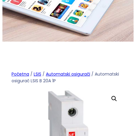
Početna
/
LSIS
/
Automatski osigurači
/ Automatski
osigurač LSIS B 20A 1P