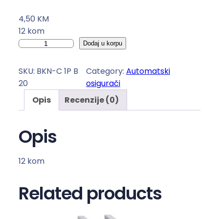
4,50
KM
12 kom
A
Dodaj u korpu
u
t
SKU:
BKN-C 1P B
Category:
Automatski
o
20
osigurači
m
Opis
Recenzije (0)
a
t
s
Opis
k
i
12 kom
o
s
Related products
i
g
u