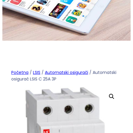
Početna
/
LSIS
/
Automatski osigurači
/ Automatski
osigurač LSIS C 25A 3P