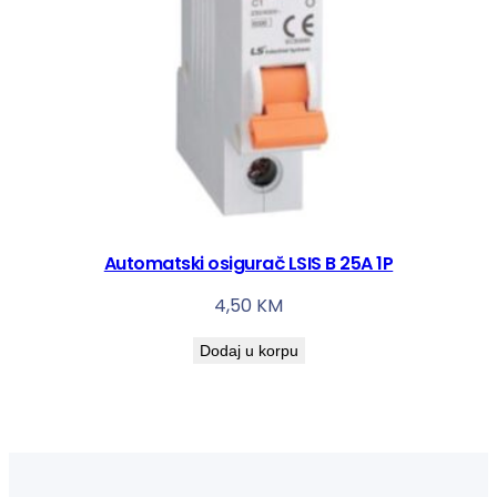
Automatski osigurač LSIS B 25A 1P
4,50
KM
Dodaj u korpu