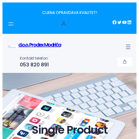
Idi
CIJENA OPRAVDAVA KVALITET!
na
sadržaj
Facebook
Twitter
YouTube
LinkedIn
d.o.o. Prodex Modriča
Kontakt telefon:
053 820 891
Single Product