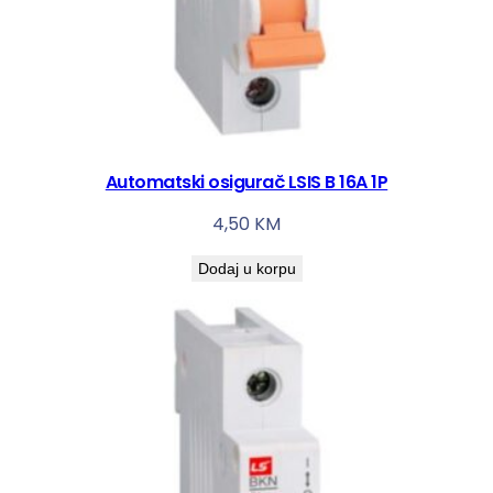
Automatski osigurač LSIS B 16A 1P
4,50
KM
Dodaj u korpu