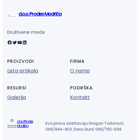
d.o.o. Prodex Modriča
Društvene mreže
Facebook
Twitter
YouTube
LinkedIn
PROIZVODI
FIRMA
Lista artikala
O nama
RESURSI
PODRŠKA
Galerija
Kontakt
©
d.o.o. Prodex
· Sva prava zadržavaju Dragan Todorović
Modriča
2025
066/844-803, Dario Đurić 065/755-599
·