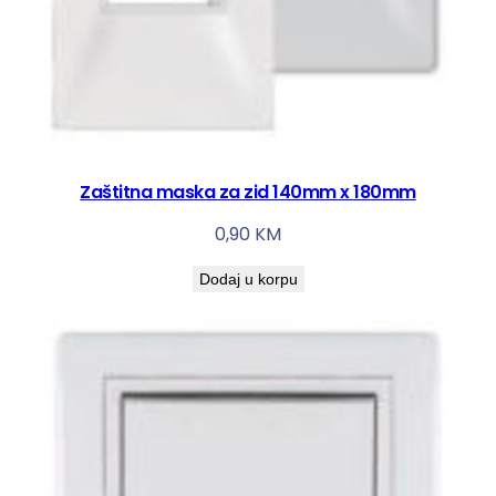
n
a
Zaštitna maska za zid 140mm x 180mm
0,90
KM
Dodaj u korpu