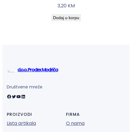
3,20
KM
Dodaj u korpu
d.o.o. Prodex Modriča
Društvene mreže
Facebook
Twitter
YouTube
LinkedIn
PROIZVODI
FIRMA
Lista artikala
O nama