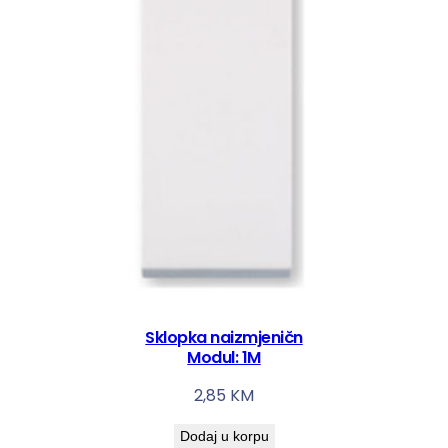
Sklopka naizmjeničn
Modul: 1M
2,85
KM
Dodaj u korpu