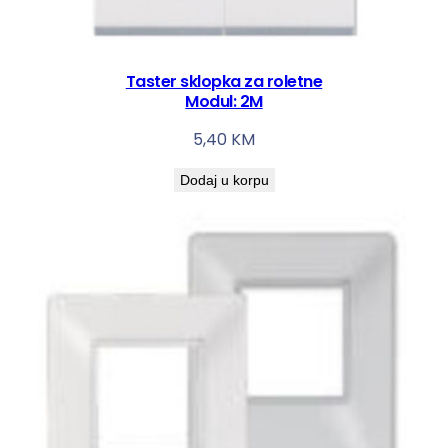
i
r
i
Taster sklopka za roletne
n
Modul: 2M
e
5,40
KM
2
2
Dodaj u korpu
.
2
m
m
k
o
l
i
č
i