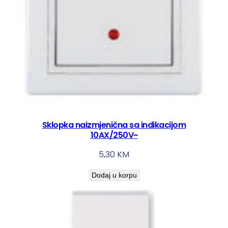
Sklopka naizmjenična sa indikacijom
10AX/250V~
5,30
KM
Dodaj u korpu