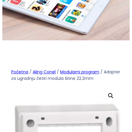
Početna
/
Aling Conel
/
Modularni program
/ Adapter
za ugradnju četiri modula širine 22.2mm