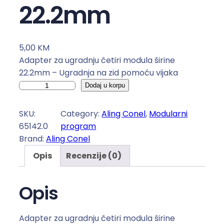
22.2mm
5,00
KM
Adapter za ugradnju četiri modula širine
22.2mm – Ugradnja na zid pomoću vijaka
A
Dodaj u korpu
d
a
SKU:
Category:
Aling Conel
, 
Modularni
p
65142.0
program
t
Brand:
Aling Conel
e
Opis
Recenzije (0)
r
z
a
Opis
u
g
Adapter za ugradnju četiri modula širine
r