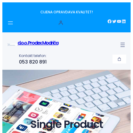
Idi
CIJENA OPRAVDAVA KVALITET!
na
sadržaj
Facebook
Twitter
YouTube
LinkedIn
d.o.o. Prodex Modriča
Kontakt telefon:
053 820 891
Single Product