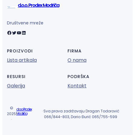
d.o.o. Prodex Modriča
Društvene mreže
Facebook
Twitter
YouTube
LinkedIn
PROIZVODI
FIRMA
Lista artikala
O nama
RESURSI
PODRŠKA
Galerija
Kontakt
©
d.o.o. Prodex
· Sva prava zadržavaju Dragan Todorović
Modriča
2025
066/844-803, Dario Đurić 065/755-599
·