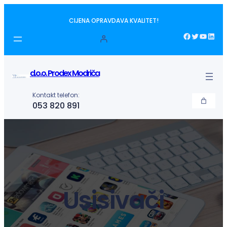
Idi
CIJENA OPRAVDAVA KVALITET!
na
sadržaj
Facebook
Twitter
YouTube
LinkedIn
d.o.o. Prodex Modriča
Kontakt telefon:
053 820 891
Usisivači