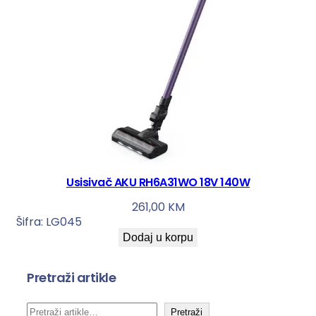
Usisivač AKU RH6A31WO 18V 140W
261,00
KM
Šifra:
LG045
Dodaj u korpu
Pretraži artikle
P
Pretraži