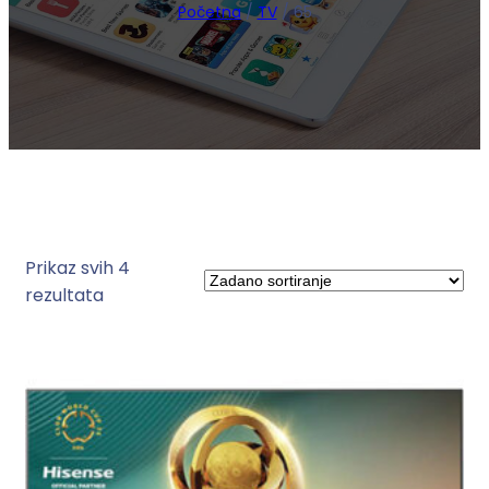
Početna
/
TV
/ 65
Prikaz svih 4
rezultata