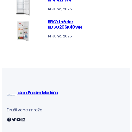
14 Juna, 2025
BEKO frižider
RDSO206K40WN
14 Juna, 2025
d.o.o. Prodex Modriča
Društvene mreže
Facebook
Twitter
YouTube
LinkedIn