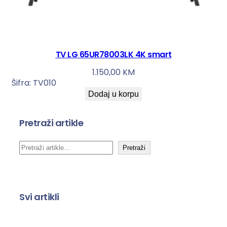
TV LG 65UR78003LK 4K smart
1.150,00
KM
Šifra:
TV010
Dodaj u korpu
Pretraži artikle
P
Pretraži
r
e
t
Svi artikli
r
a
g