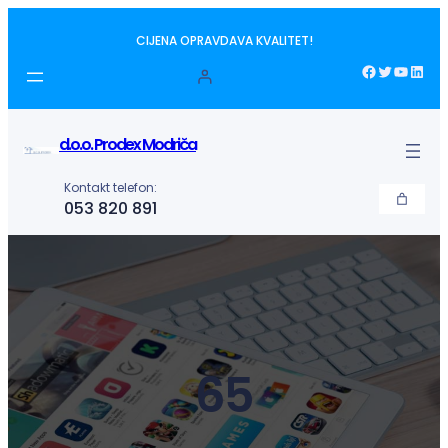
Idi
CIJENA OPRAVDAVA KVALITET!
na
sadržaj
Facebook
Twitter
YouTube
LinkedIn
d.o.o. Prodex Modriča
Kontakt telefon:
053 820 891
65