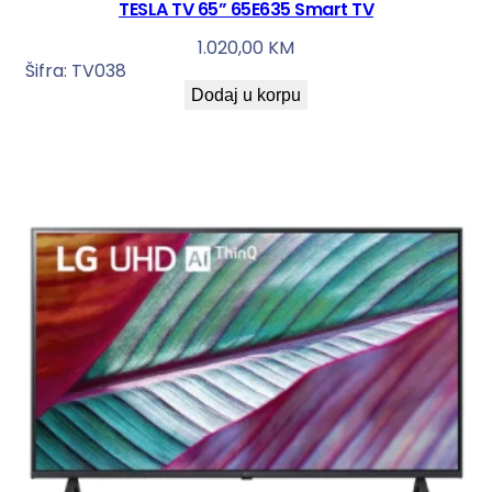
TESLA TV 65” 65E635 Smart TV
1.020,00
KM
Šifra:
TV038
Dodaj u korpu