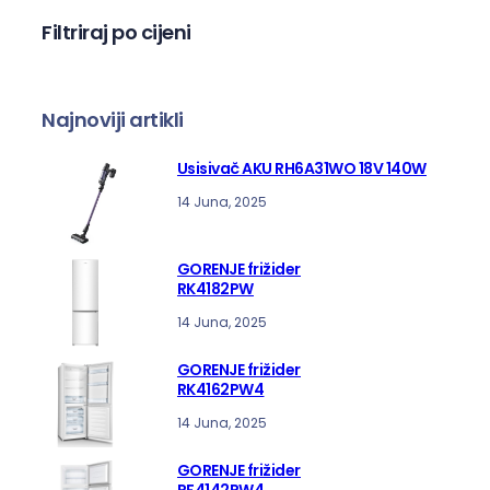
a
Filtriraj po cijeni
Najnoviji artikli
Usisivač AKU RH6A31WO 18V 140W
14 Juna, 2025
GORENJE frižider
RK4182PW
14 Juna, 2025
GORENJE frižider
RK4162PW4
14 Juna, 2025
GORENJE frižider
RF4142PW4