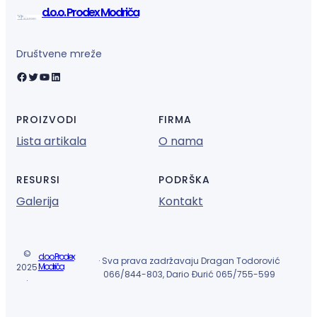
d.o.o. Prodex Modriča
Društvene mreže
Facebook
Twitter
YouTube
LinkedIn
PROIZVODI
FIRMA
Lista artikala
O nama
RESURSI
PODRŠKA
Galerija
Kontakt
©
d.o.o. Prodex
· Sva prava zadržavaju Dragan Todorović
Modriča
2025
066/844-803, Dario Đurić 065/755-599
·