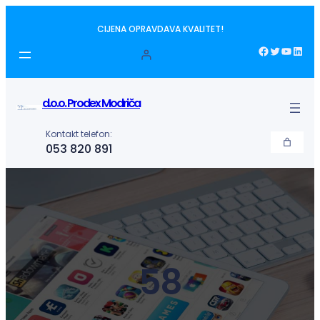
Idi
CIJENA OPRAVDAVA KVALITET!
na
sadržaj
Facebook
Twitter
YouTube
LinkedIn
d.o.o. Prodex Modriča
Kontakt telefon:
053 820 891
58