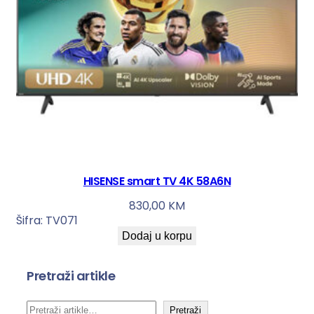
HISENSE smart TV 4K 58A6N
830,00
KM
Šifra:
TV071
Dodaj u korpu
Pretraži artikle
P
Pretraži