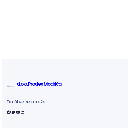
d.o.o. Prodex Modriča
Društvene mreže
Facebook
Twitter
YouTube
LinkedIn