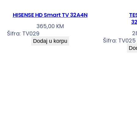
HISENSE HD Smart TV 32A4N
TE
3
365,00
KM
2
Šifra:
TV029
Šifra:
TV025
Dodaj u korpu
Dod