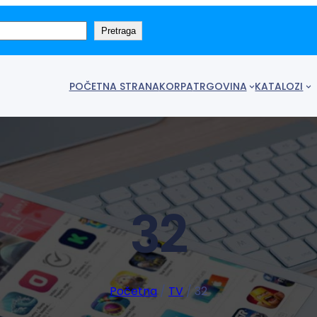
Pretraga
POČETNA STRANA
KORPA
TRGOVINA
KATALOZI
32
Početna
/
TV
/ 32