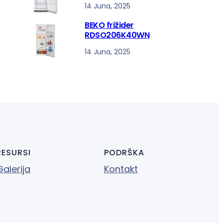
14 Juna, 2025
BEKO frižider
RDSO206K40WN
14 Juna, 2025
RESURSI
PODRŠKA
Galerija
Kontakt