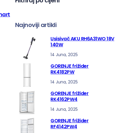
Filtriraj po cijeni
a
mart
Najnoviji artikli
Usisivač AKU RH6A31WO 18V
140W
14 Juna, 2025
GORENJE frižider
RK4182PW
14 Juna, 2025
GORENJE frižider
RK4162PW4
14 Juna, 2025
GORENJE frižider
RF4142PW4