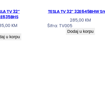
SLA TV 32”
TESLA TV 32” 32E645BHW S
2E635BHS
285,00
KM
85,00
KM
Šifra:
TV005
Dodaj u korpu
aj u korpu