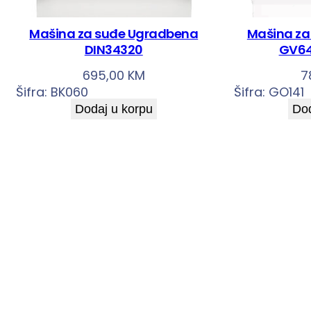
Mašina za suđe Ugradbena
Mašina za
DIN34320
GV6
695,00
KM
7
Šifra:
BK060
Šifra:
GO141
Dodaj u korpu
Dod