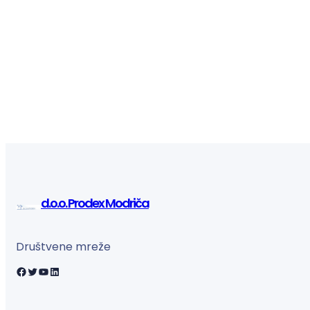
d.o.o. Prodex Modriča
Društvene mreže
Facebook
Twitter
YouTube
LinkedIn