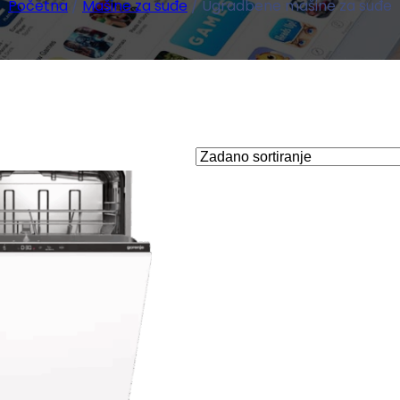
Početna
/
Mašine za suđe
/ Ugradbene mašine za suđe