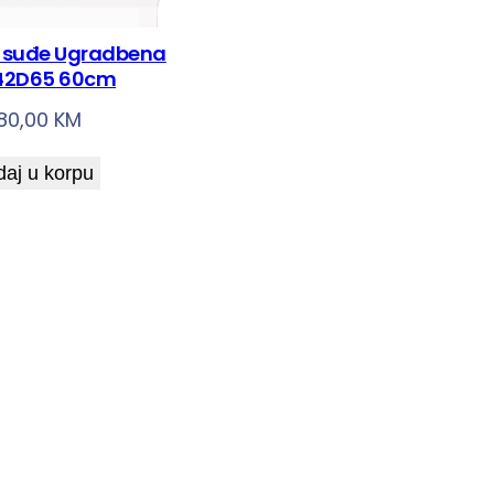
 suđe Ugradbena
42D65 60cm
80,00
KM
aj u korpu