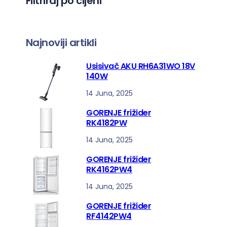
Filtriraj po cijeni
a
Najnoviji artikli
Usisivač AKU RH6A31WO 18V
140W
14 Juna, 2025
GORENJE frižider
RK4182PW
14 Juna, 2025
GORENJE frižider
RK4162PW4
14 Juna, 2025
GORENJE frižider
RF4142PW4