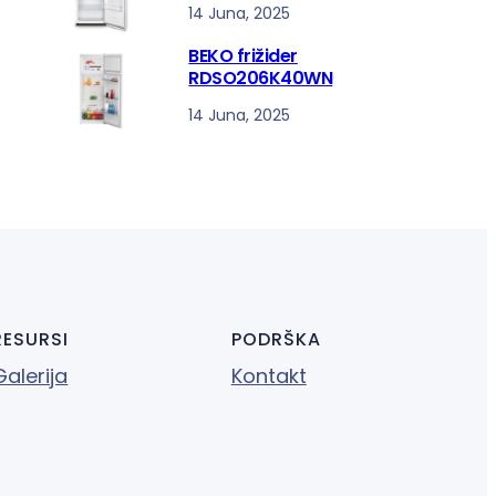
14 Juna, 2025
BEKO frižider
RDSO206K40WN
14 Juna, 2025
RESURSI
PODRŠKA
Galerija
Kontakt