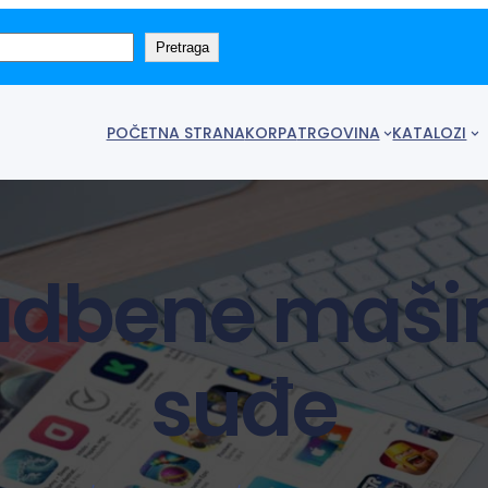
Pretraga
POČETNA STRANA
KORPA
TRGOVINA
KATALOZI
adbene mašin
suđe