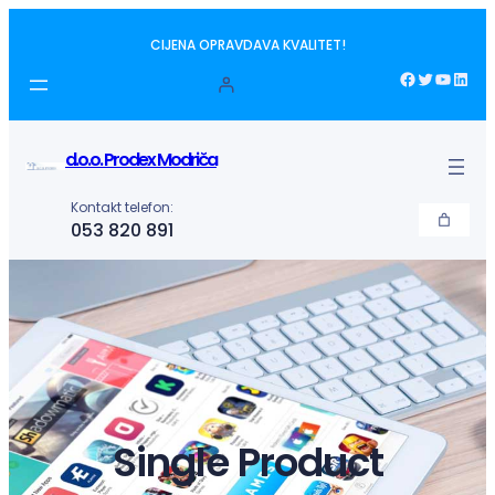
Idi
CIJENA OPRAVDAVA KVALITET!
na
sadržaj
Facebook
Twitter
YouTube
LinkedIn
d.o.o. Prodex Modriča
Kontakt telefon:
053 820 891
Single Product