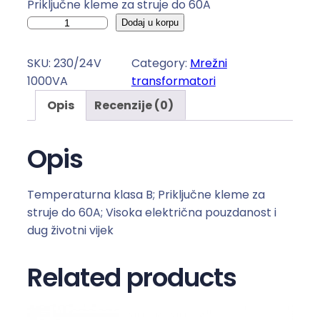
Priključne kleme za struje do 60A
T
Dodaj u korpu
r
a
SKU:
230/24V
Category:
Mrežni
f
1000VA
transformatori
o
Opis
Recenzije (0)
2
3
0
Opis
-
2
Temperaturna klasa B; Priključne kleme za
4
struje do 60A; Visoka električna pouzdanost i
V
dug životni vijek
1
0
Related products
0
0
V