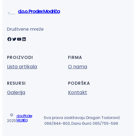
d.o.o. Prodex Modriča
Društvene mreže
Facebook
Twitter
YouTube
LinkedIn
PROIZVODI
FIRMA
Lista artikala
O nama
RESURSI
PODRŠKA
Galerija
Kontakt
©
d.o.o. Prodex
· Sva prava zadržavaju Dragan Todorović
Modriča
2025
066/844-803, Dario Đurić 065/755-599
·