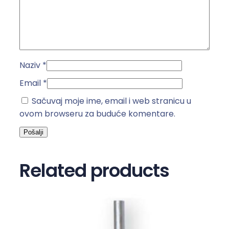
L
2
0
A
k
Naziv
*
o
l
Email
*
i
Sačuvaj moje ime, email i web stranicu u
č
ovom browseru za buduće komentare.
i
n
a
Related products