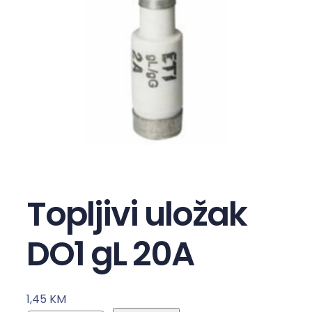
Topljivi uložak
DO1 gL 20A
1,45
KM