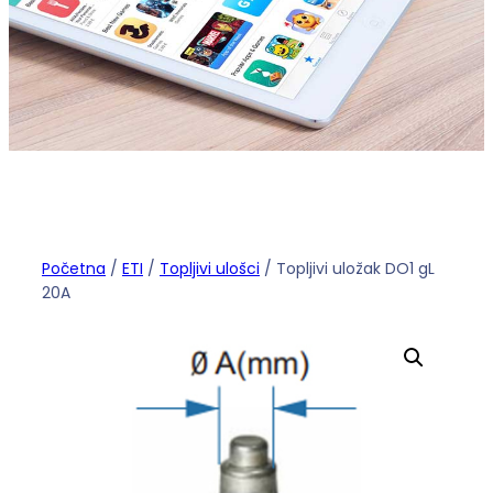
Početna
/
ETI
/
Topljivi ulošci
/ Topljivi uložak DO1 gL
20A