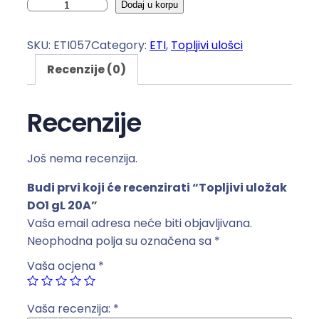
T
Dodaj u korpu
o
p
SKU:
ETI057
Category:
ETI
, 
Topljivi ulošci
l
Recenzije (0)
j
i
v
Recenzije
i
u
Još nema recenzija.
l
o
Budi prvi koji će recenzirati “Topljivi uložak
ž
DO1 gL 20A”
a
Vaša email adresa neće biti objavljivana.
k
Neophodna polja su označena sa
*
D
Vaša ocjena
*
O
1
g
Vaša recenzija:
*