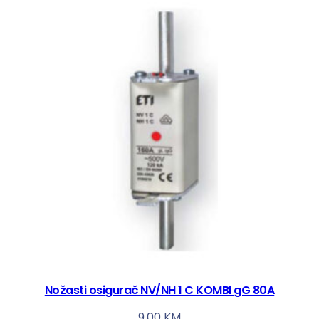
Nožasti osigurač NV/NH 1 C KOMBI gG 80A
9,00
KM