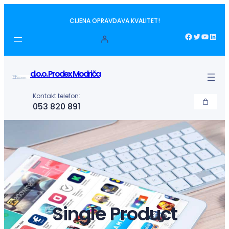
Idi
CIJENA OPRAVDAVA KVALITET!
na
sadržaj
Facebook
Twitter
YouTube
LinkedIn
d.o.o. Prodex Modriča
Kontakt telefon:
053 820 891
Single Product