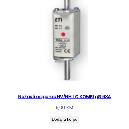
Nožasti osigurač NV/NH 1 C KOMBI gG 63A
9,00
KM
Dodaj u korpu