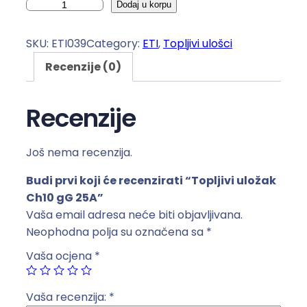
T
Dodaj u korpu
o
p
SKU:
ETI039
Category:
ETI
, 
Topljivi ulošci
l
Recenzije (0)
j
i
v
Recenzije
i
u
Još nema recenzija.
l
o
Budi prvi koji će recenzirati “Topljivi uložak
ž
Ch10 gG 25A”
a
Vaša email adresa neće biti objavljivana.
k
Neophodna polja su označena sa
*
C
Vaša ocjena
*
h
1
0
Vaša recenzija:
*