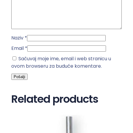
g
G
2
5
A
Naziv
*
k
o
Email
*
l
Sačuvaj moje ime, email i web stranicu u
i
ovom browseru za buduće komentare.
č
i
n
a
Related products