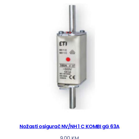
Nožasti osigurač NV/NH 1 C KOMBI gG 63A
9,00
KM