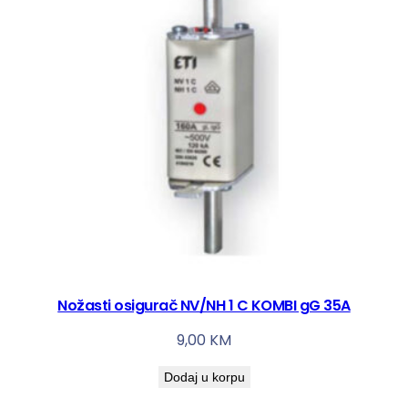
Nožasti osigurač NV/NH 1 C KOMBI gG 35A
9,00
KM
Dodaj u korpu