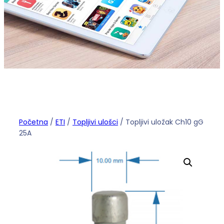
Početna
/
ETI
/
Topljivi ulošci
/ Topljivi uložak Ch10 gG
25A