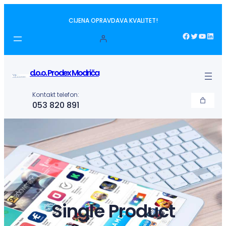
Idi
CIJENA OPRAVDAVA KVALITET!
na
sadržaj
Facebook
Twitter
YouTube
LinkedIn
d.o.o. Prodex Modriča
Kontakt telefon:
053 820 891
Single Product