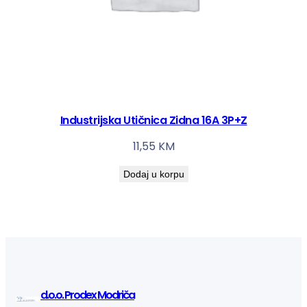
Industrijska Utičnica Zidna 16A 3P+Z
11,55
KM
Dodaj u korpu
d.o.o. Prodex Modriča