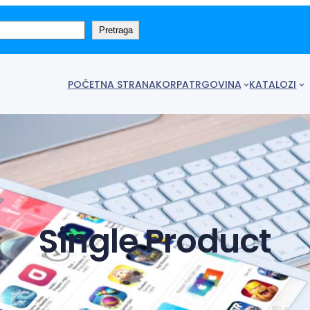
Pretraga
POČETNA STRANA
KORPA
TRGOVINA
KATALOZI
Single Product