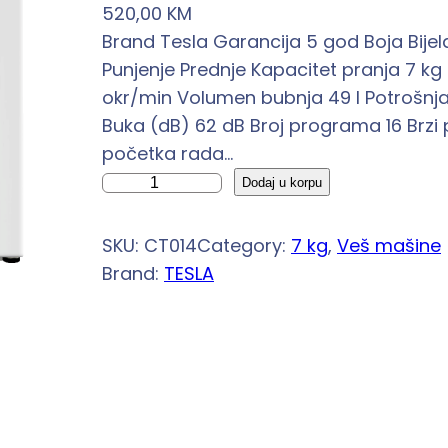
520,00
KM
Brand Tesla Garancija 5 god Boja Bijel
Punjenje Prednje Kapacitet pranja 7 kg D
okr/min Volumen bubnja 49 l Potrošnja 
Buka (dB) 62 dB Broj programa 16 Brz
početka rada…
T
Dodaj u korpu
E
S
SKU:
CT014
Category:
7 kg
, 
Veš mašine
L
Brand:
TESLA
A
v
e
š
m
a