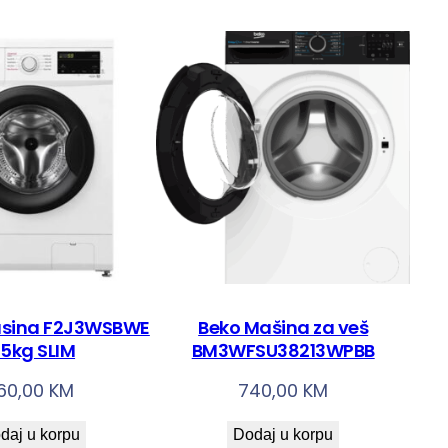
asina F2J3WSBWE
Beko Mašina za veš
,5kg SLIM
BM3WFSU38213WPBB
60,00
KM
740,00
KM
daj u korpu
Dodaj u korpu