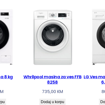
a 8 kg
Whrilpool masina za ves FFB
LG Ves m
8258
6
KM
735,00
KM
8
rpu
Dodaj u korpu
Do