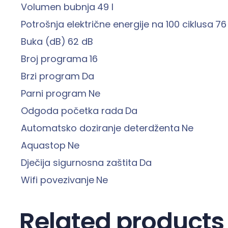
Volumen bubnja
49 l
Potrošnja električne energije na 100 ciklusa
76
Buka (dB)
62 dB
Broj programa
16
Brzi program
Da
Parni program
Ne
Odgoda početka rada
Da
Automatsko doziranje deterdženta
Ne
Aquastop
Ne
Dječija sigurnosna zaštita
Da
Wifi povezivanje
Ne
Related products