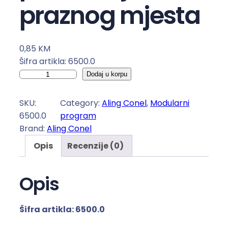
praznog mjesta
0,85
KM
Šifra artikla: 6500.0
S
Dodaj u korpu
l
i
SKU:
Category:
Aling Conel
, 
Modularni
j
6500.0
program
e
Brand:
Aling Conel
p
Opis
Recenzije (0)
i
m
o
Opis
d
u
Šifra artikla: 6500.0
l
1