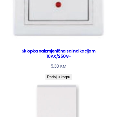
Sklopka naizmjenična sa indikacijom
10AX/250V~
5,30
KM
Dodaj u korpu