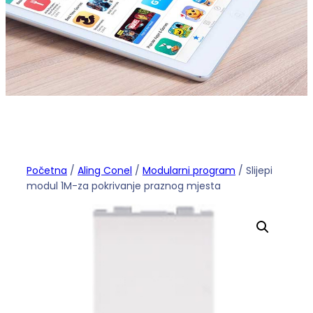
Početna
/
Aling Conel
/
Modularni program
/ Slijepi
modul 1M-za pokrivanje praznog mjesta