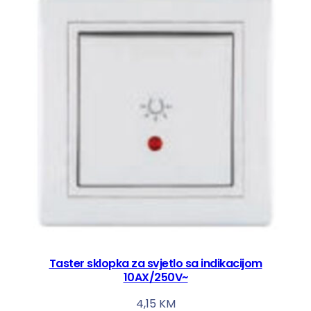
Taster sklopka za svjetlo sa indikacijom
10AX/250V~
4,15
KM