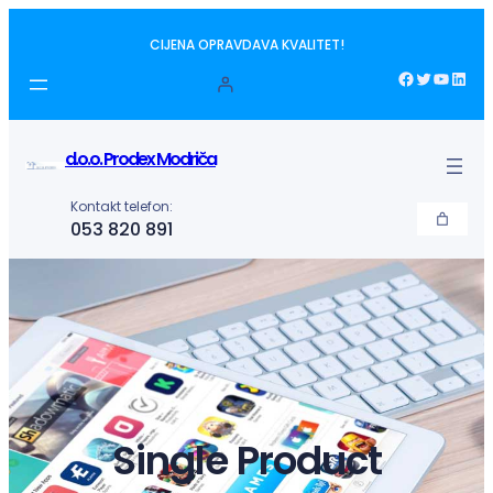
Idi
CIJENA OPRAVDAVA KVALITET!
na
sadržaj
Facebook
Twitter
YouTube
LinkedIn
d.o.o. Prodex Modriča
Kontakt telefon:
053 820 891
Single Product