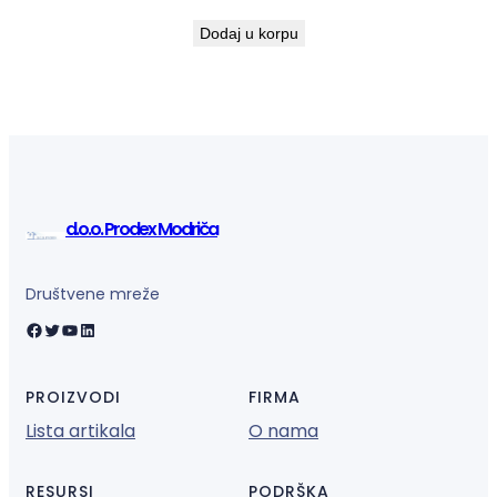
Dodaj u korpu
d.o.o. Prodex Modriča
Društvene mreže
Facebook
Twitter
YouTube
LinkedIn
PROIZVODI
FIRMA
Lista artikala
O nama
RESURSI
PODRŠKA