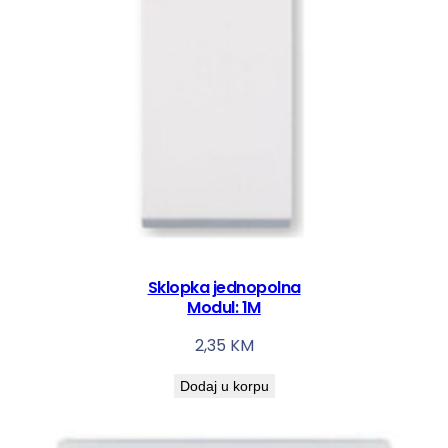
Sklopka jednopolna
Modul: 1M
2,35
KM
Dodaj u korpu