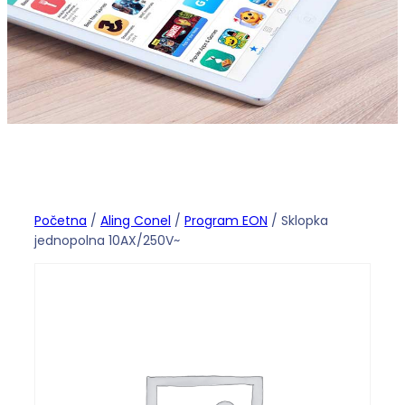
Početna
/
Aling Conel
/
Program EON
/ Sklopka
jednopolna 10AX/250V~