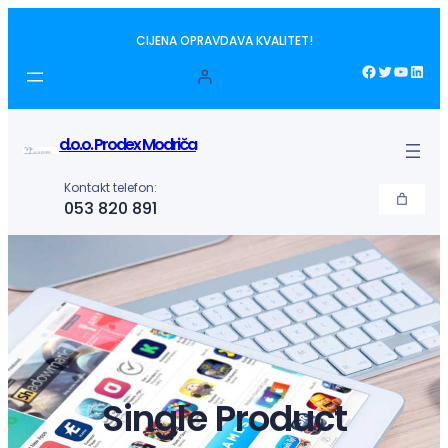
Idi
CIJENA OPRAVDAVA KVALITET!
na
sadržaj
Facebook
Twitter
YouTube
LinkedIn
d.o.o. Prodex Modriča
Kontakt telefon:
053 820 891
Single Product