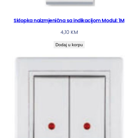
Sklopka naizmjenična sa indikacijom Modul: 1M
4,10
KM
Dodaj u korpu