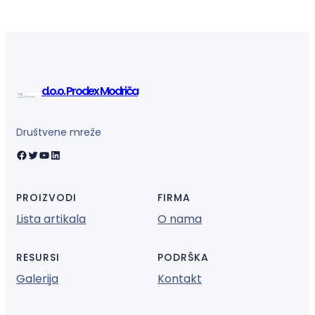
d.o.o. Prodex Modriča
Društvene mreže
Facebook
Twitter
YouTube
LinkedIn
PROIZVODI
FIRMA
Lista artikala
O nama
RESURSI
PODRŠKA
Galerija
Kontakt