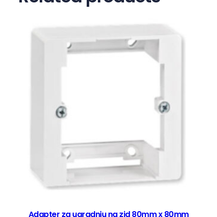
a
Adapter za ugradnju na zid 80mm x 80mm