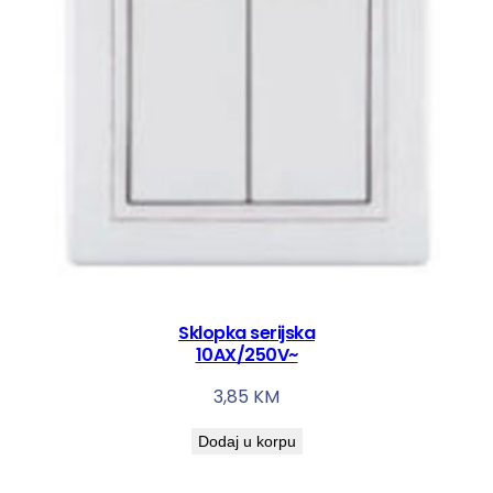
Sklopka serijska
10AX/250V~
3,85
KM
Dodaj u korpu