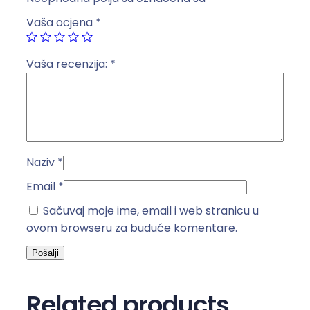
a
Vaša ocjena
*
1
0
A
Vaša recenzija:
*
X
/
2
5
0
Naziv
*
V
~
Email
*
k
Sačuvaj moje ime, email i web stranicu u
o
ovom browseru za buduće komentare.
l
i
č
i
Related products
n