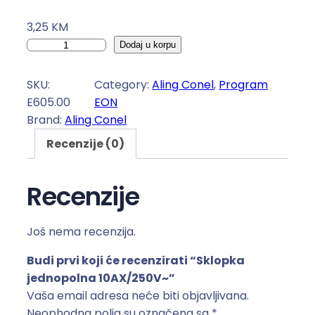
3,25
KM
S
Dodaj u korpu
k
l
SKU:
Category:
Aling Conel
, 
Program
o
E605.00
EON
p
Brand:
Aling Conel
k
Recenzije (0)
a
j
e
Recenzije
d
n
Još nema recenzija.
o
p
Budi prvi koji će recenzirati “Sklopka
o
jednopolna 10AX/250V~”
l
Vaša email adresa neće biti objavljivana.
n
Neophodna polja su označena sa
*