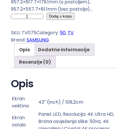
957.2×617.7×179.1mm (s postoljem),
957.2×557.7×81.1mm (bez postolja)…
S
Dodaj u korpu
A
M
SKU:
TV075
Category:
50
, 
TV
S
Brand:
SAMSUNG
U
Opis
Dodatne informacije
N
G
Recenzije (0)
T
V
Opis
5
0
"
Ekran
43″ (inch) / 109,2cm
C
veličina
U
Panel: LED, Rezolucija: 4K Ultra HD,
7
Ekran
Brzina osvježenja slike: 50Hz, 4K
0
ostalo
Upscaling I Crystal 4K procesor