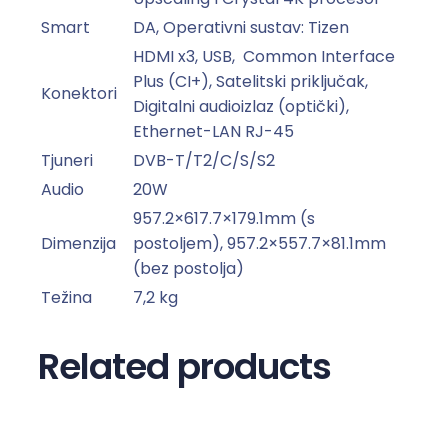
9
Smart
DA, Operativni sustav: Tizen
2
HDMI x3, USB, Common Interface
4
Plus (CI+), Satelitski priključak,
K
Konektori
Digitalni audioizlaz (optički),
S
Ethernet-LAN RJ-45
m
a
Tjuneri
DVB-T/T2/C/S/S2
r
Audio
20W
t
957.2×617.7×179.1mm (s
k
Dimenzija
postoljem), 957.2×557.7×81.1mm
o
(bez postolja)
l
Težina
7,2 kg
i
č
Related products
i
n
a