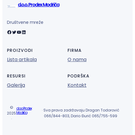
d.o.o. Prodex Modriča
Društvene mreže
Facebook
Twitter
YouTube
LinkedIn
PROIZVODI
FIRMA
Lista artikala
O nama
RESURSI
PODRŠKA
Galerija
Kontakt
©
d.o.o. Prodex
· Sva prava zadržavaju Dragan Todorović
Modriča
2025
066/844-803, Dario Đurić 065/755-599
·