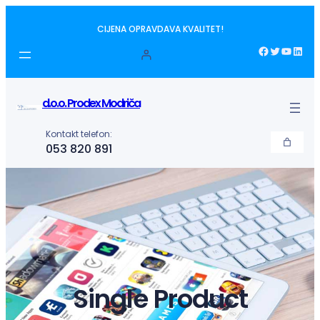
Idi
CIJENA OPRAVDAVA KVALITET!
na
sadržaj
Facebook
Twitter
YouTube
LinkedIn
d.o.o. Prodex Modriča
Kontakt telefon:
053 820 891
Single Product