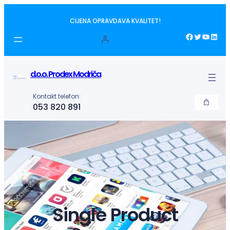
Idi
CIJENA OPRAVDAVA KVALITET!
na
sadržaj
Facebook
Twitter
YouTube
LinkedIn
d.o.o. Prodex Modriča
Kontakt telefon:
053 820 891
Single Product