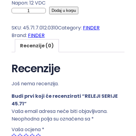
Napon: 12 VDC
R
Dodaj u korpu
E
L
SKU:
45.71.7.012.0310
Category:
FINDER
E
Brand:
FINDER
J
Recenzije (0)
I
S
E
Recenzije
R
I
Još nema recenzija.
J
E
Budi prvi koji će recenzirati “RELEJI SERIJE
4
45.71”
5
Vaša email adresa neće biti objavljivana.
.
Neophodna polja su označena sa
*
7
Vaša ocjena
*
1