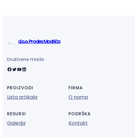
d.o.o. Prodex Modriča
Društvene mreže
Facebook
Twitter
YouTube
LinkedIn
PROIZVODI
FIRMA
Lista artikala
O nama
RESURSI
PODRŠKA
Galerija
Kontakt