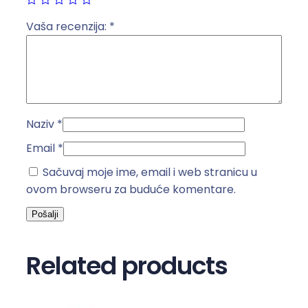
k
o
Vaša recenzija:
*
l
i
č
i
n
Naziv
*
a
Email
*
Sačuvaj moje ime, email i web stranicu u
ovom browseru za buduće komentare.
Related products