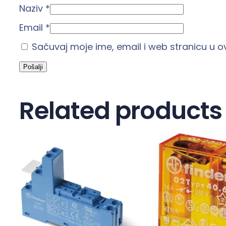
Naziv
*
Email
*
Sačuvaj moje ime, email i web stranicu u
Related products