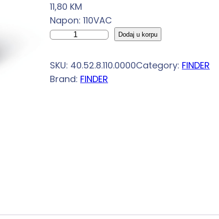
11,80
KM
Napon: 110VAC
R
Dodaj u korpu
E
L
SKU:
40.52.8.110.0000
Category:
FINDER
E
Brand:
FINDER
J
I
S
E
R
I
J
E
4
0