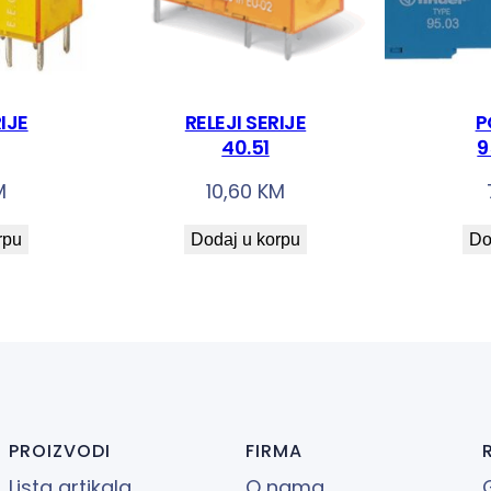
RIJE
RELEJI SERIJE
P
40.51
9
M
10,60
KM
rpu
Dodaj u korpu
Do
PROIZVODI
FIRMA
Lista artikala
O nama