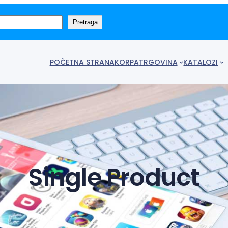
Pretraga
POČETNA STRANA
KORPA
TRGOVINA
KATALOZI
Single Product