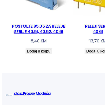
POSTOLJE 95.05 ZA RELEJE
RELEJI SE
SERIJE 40.51, 40.52, 40.61
40.61
8,40
KM
13,70
K
Dodaj u korpu
Dodaj u ko
d.o.o. Prodex Modriča