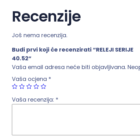
Recenzije
Još nema recenzija.
Budi prvi koji će recenzirati “RELEJI SERIJE
40.52”
Vaša email adresa neće biti objavljivana.
Neo
Vaša ocjena
*
Vaša recenzija:
*