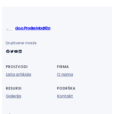
d.o.o. Prodex Modriča
Društvene mreže
Facebook
Twitter
YouTube
LinkedIn
PROIZVODI
FIRMA
Lista artikala
O nama
RESURSI
PODRŠKA
Galerija
Kontakt