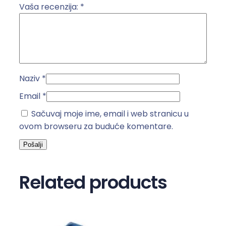
o
Vaša recenzija:
*
l
i
č
i
n
Naziv
*
a
Email
*
Sačuvaj moje ime, email i web stranicu u
ovom browseru za buduće komentare.
Related products