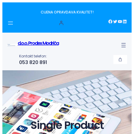
Idi
CIJENA OPRAVDAVA KVALITET!
na
sadržaj
Facebook
Twitter
YouTube
LinkedIn
d.o.o. Prodex Modriča
Kontakt telefon:
053 820 891
Single Product