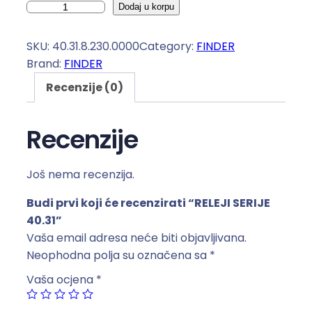
R
Dodaj u korpu
E
L
SKU:
40.31.8.230.0000
Category:
FINDER
E
Brand:
FINDER
J
Recenzije (0)
I
S
E
Recenzije
R
I
Još nema recenzija.
J
E
Budi prvi koji će recenzirati “RELEJI SERIJE
4
40.31”
0
Vaša email adresa neće biti objavljivana.
.
Neophodna polja su označena sa
*
3
Vaša ocjena
*
1
k