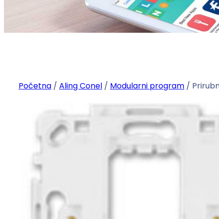
Početna
/
Aling Conel
/
Modularni program
/ Prirub