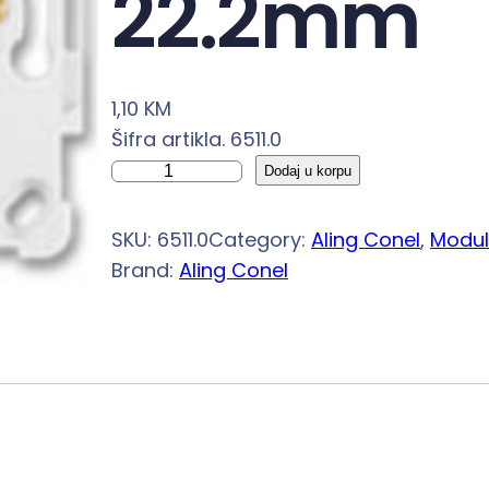
22.2mm
1,10
KM
Šifra artikla. 6511.0
P
Dodaj u korpu
r
i
SKU:
6511.0
Category:
Aling Conel
, 
Modul
r
Brand:
Aling Conel
u
b
n
i
c
a
1