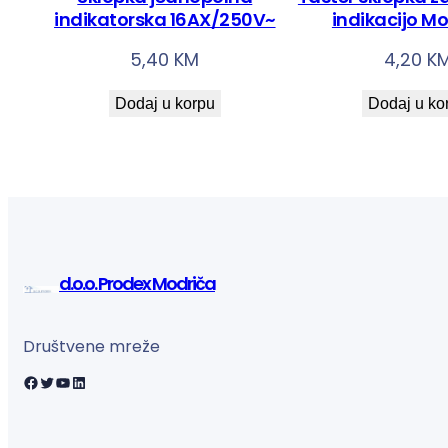
indikatorska 16AX/250V~
indikacijo Mo
5,40
KM
4,20
K
Dodaj u korpu
Dodaj u ko
d.o.o. Prodex Modriča
Društvene mreže
Facebook
Twitter
YouTube
LinkedIn