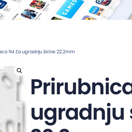
nica 1M Za ugradnju širine 22.2mm
Prirubnic
ugradnju 