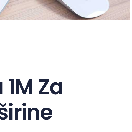
a 1M Za
širine