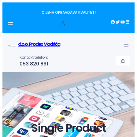
Idi
CIJENA OPRAVDAVA KVALITET!
na
sadržaj
Facebook
Twitter
YouTube
LinkedIn
d.o.o. Prodex Modriča
Kontakt telefon:
053 820 891
Single Product