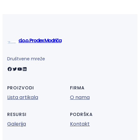
d.o.o. Prodex Modriča
Društvene mreže
Facebook
Twitter
YouTube
LinkedIn
PROIZVODI
FIRMA
Lista artikala
O nama
RESURSI
PODRŠKA
Galerija
Kontakt