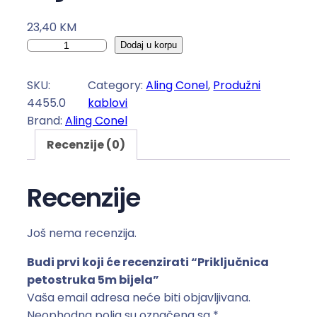
23,40
KM
P
Dodaj u korpu
r
i
SKU:
Category:
Aling Conel
, 
Produžni
k
4455.0
kablovi
l
Brand:
Aling Conel
j
Recenzije (0)
u
č
n
Recenzije
i
c
Još nema recenzija.
a
p
Budi prvi koji će recenzirati “Priključnica
e
petostruka 5m bijela”
t
Vaša email adresa neće biti objavljivana.
o
Neophodna polja su označena sa
*