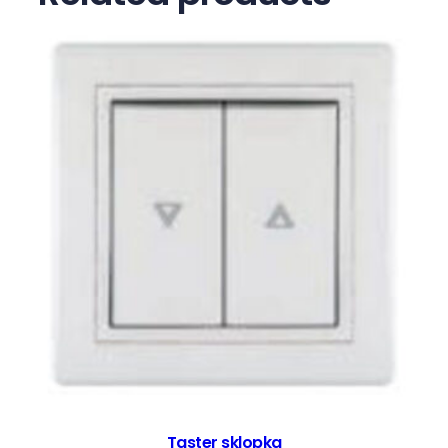
č
i
n
a
Taster sklopka