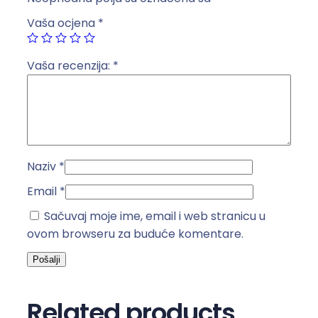
s
Vaša ocjena
*
t
r
u
Vaša recenzija:
*
k
a
5
m
b
Naziv
*
i
j
Email
*
e
Sačuvaj moje ime, email i web stranicu u
l
ovom browseru za buduće komentare.
a
k
o
l
Related products
i