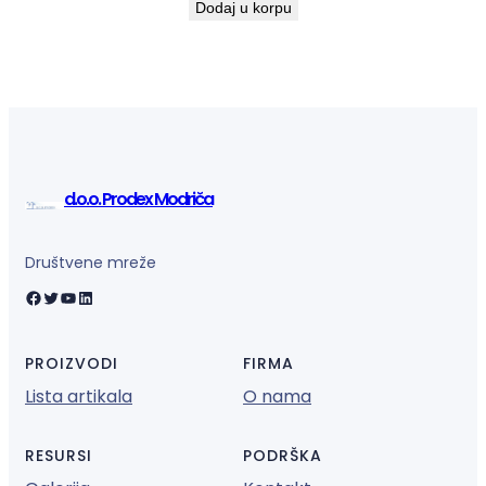
Dodaj u korpu
d.o.o. Prodex Modriča
Društvene mreže
Facebook
Twitter
YouTube
LinkedIn
PROIZVODI
FIRMA
Lista artikala
O nama
RESURSI
PODRŠKA