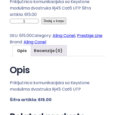
Priključnica komunikacijska sa Keystone
modulima dvostruka Rj45 Cat6 UTP Šifra
artikla: 615.00
P
Dodaj u korpu
r
i
SKU:
615.00
Category:
Aling Conel
, 
Prestige Line
k
Brand:
Aling Conel
l
Opis
Recenzije (0)
j
u
č
Opis
n
i
Priključnica komunikacijska sa Keystone
c
modulima dvostruka Rj45 Cat6 UTP
a
k
Šifra artikla:
615
.00
o
m