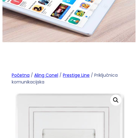
Početna
/
Aling Conel
/
Prestige Line
/ Priključnica
komunikacijska