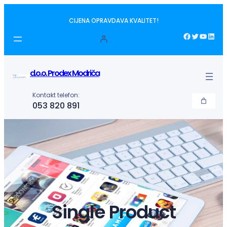
Idi
CIJENA OPRAVDAVA KVALITET!
na
sadržaj
Facebook
Twitter
YouTube
LinkedIn
d.o.o. Prodex Modriča
Kontakt telefon:
053 820 891
Single Product