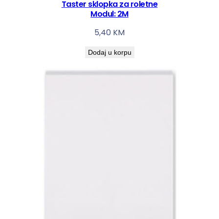
Taster sklopka za roletne
a
Modul: 2M
5,40
KM
Dodaj u korpu