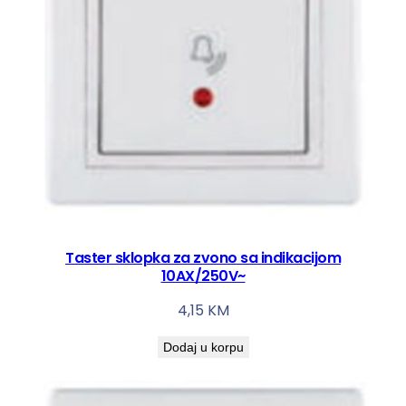
Taster sklopka za zvono sa indikacijom
10AX/250V~
4,15
KM
Dodaj u korpu