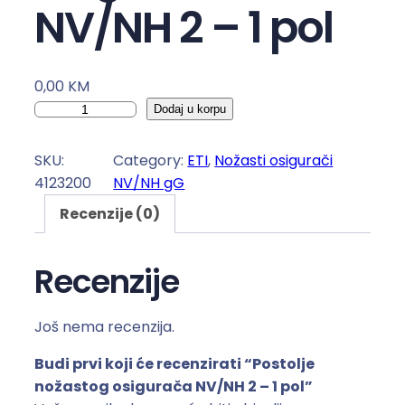
NV/NH 2 – 1 pol
0,00
KM
P
Dodaj u korpu
o
s
SKU:
Category:
ETI
, 
Nožasti osigurači
t
4123200
NV/NH gG
o
Recenzije (0)
l
j
e
Recenzije
n
o
Još nema recenzija.
ž
a
Budi prvi koji će recenzirati “Postolje
s
nožastog osigurača NV/NH 2 – 1 pol”
t