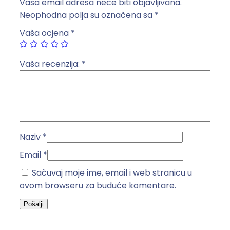
Vaša email adresa neće biti objavljivana.
o
Neophodna polja su označena sa
*
g
Vaša ocjena
*
o
s
i
Vaša recenzija:
*
g
u
r
a
č
Naziv
*
a
N
Email
*
V
Sačuvaj moje ime, email i web stranicu u
/
ovom browseru za buduće komentare.
N
H
2
–