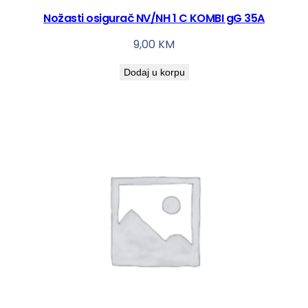
Nožasti osigurač NV/NH 1 C KOMBI gG 35A
9,00
KM
Dodaj u korpu