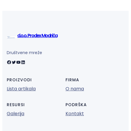
d.o.o. Prodex Modriča
Društvene mreže
Facebook
Twitter
YouTube
LinkedIn
PROIZVODI
FIRMA
Lista artikala
O nama
RESURSI
PODRŠKA
Galerija
Kontakt