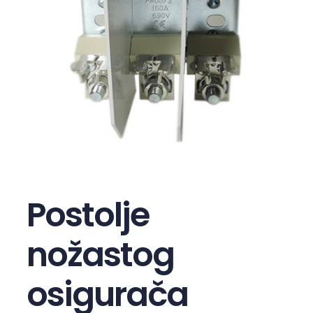
Postolje
nožastog
osigurača