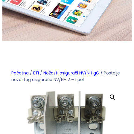
Početna
/
ETI
/
Nožasti osigurači NV/NH gG
/ Postolje
nožastog osigurača NV/NH 2 – 1 pol