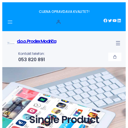
Idi
CIJENA OPRAVDAVA KVALITET!
na
sadržaj
Facebook
Twitter
YouTube
LinkedIn
d.o.o. Prodex Modriča
Kontakt telefon:
053 820 891
Single Product