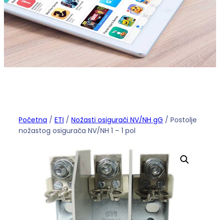
Početna
/
ETI
/
Nožasti osigurači NV/NH gG
/ Postolje
nožastog osigurača NV/NH 1 – 1 pol