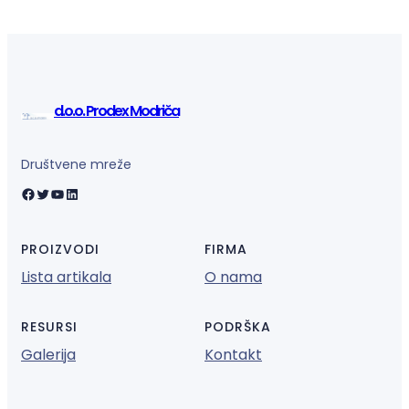
d.o.o. Prodex Modriča
Društvene mreže
Facebook
Twitter
YouTube
LinkedIn
PROIZVODI
FIRMA
Lista artikala
O nama
RESURSI
PODRŠKA
Galerija
Kontakt