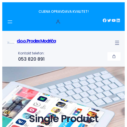
Idi
CIJENA OPRAVDAVA KVALITET!
na
sadržaj
Facebook
Twitter
YouTube
LinkedIn
d.o.o. Prodex Modriča
Kontakt telefon:
053 820 891
Single Product