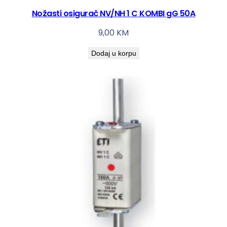
Nožasti osigurač NV/NH 1 C KOMBI gG 50A
9,00
KM
Dodaj u korpu