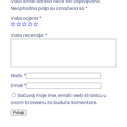
Vaša email adresa neće biti objavljivana.
o
Neophodna polja su označena sa
*
g
Vaša ocjena
*
o
s
i
Vaša recenzija:
*
g
u
r
a
č
Naziv
*
a
N
Email
*
V
Sačuvaj moje ime, email i web stranicu u
/
ovom browseru za buduće komentare.
N
H
1
–