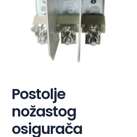
Postolje
nožastog
osigurača