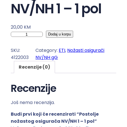
NV/NH 1 – 1 pol
20,00
KM
P
Dodaj u korpu
o
s
SKU:
Category:
ETI
, 
Nožasti osigurači
t
4122003
NV/NH gG
o
Recenzije (0)
l
j
e
Recenzije
n
o
Još nema recenzija.
ž
a
Budi prvi koji će recenzirati “Postolje
s
nožastog osigurača NV/NH 1 – 1 pol”
t