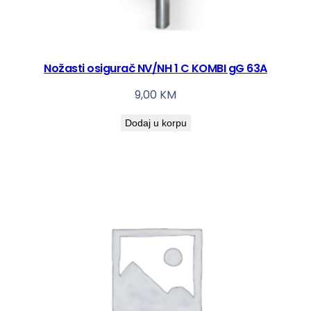
Nožasti osigurač NV/NH 1 C KOMBI gG 63A
9,00
KM
Dodaj u korpu