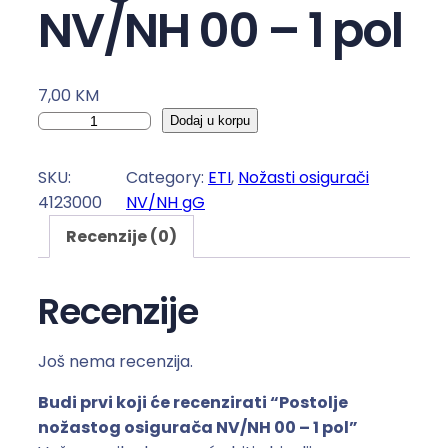
NV/NH 00 – 1 pol
7,00
KM
P
Dodaj u korpu
o
s
SKU:
Category:
ETI
, 
Nožasti osigurači
t
4123000
NV/NH gG
o
Recenzije (0)
l
j
e
Recenzije
n
o
Još nema recenzija.
ž
a
Budi prvi koji će recenzirati “Postolje
s
nožastog osigurača NV/NH 00 – 1 pol”
t