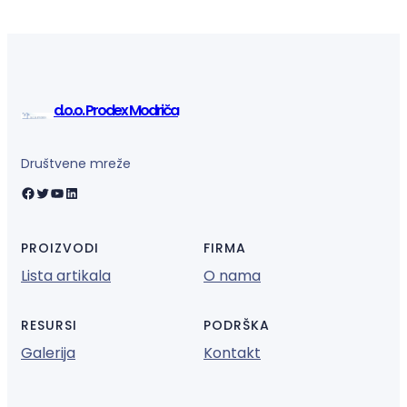
d.o.o. Prodex Modriča
Društvene mreže
Facebook
Twitter
YouTube
LinkedIn
PROIZVODI
FIRMA
Lista artikala
O nama
RESURSI
PODRŠKA
Galerija
Kontakt