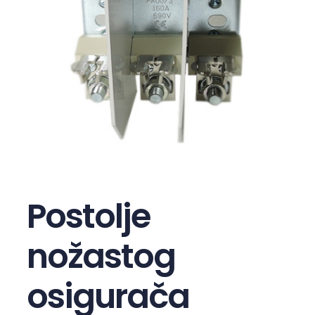
Postolje
nožastog
osigurača