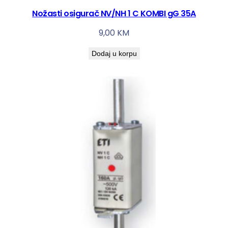
Nožasti osigurač NV/NH 1 C KOMBI gG 35A
9,00
KM
Dodaj u korpu