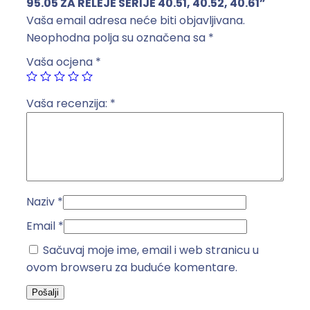
95.05 ZA RELEJE SERIJE 40.51, 40.52, 40.61”
Z
Vaša email adresa neće biti objavljivana.
A
Neophodna polja su označena sa
*
R
Vaša ocjena
*
E
L
E
Vaša recenzija:
*
J
E
S
E
R
Naziv
*
I
J
Email
*
E
Sačuvaj moje ime, email i web stranicu u
4
ovom browseru za buduće komentare.
0
.
5