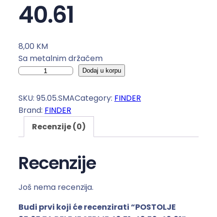
40.61
8,00
KM
Sa metalnim držačem
P
Dodaj u korpu
O
S
SKU:
95.05.SMA
Category:
FINDER
T
Brand:
FINDER
O
Recenzije (0)
L
J
E
Recenzije
9
5
Još nema recenzija.
.
0
Budi prvi koji će recenzirati “POSTOLJE
5