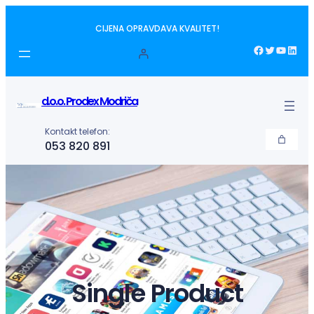
Idi
CIJENA OPRAVDAVA KVALITET!
na
sadržaj
Facebook
Twitter
YouTube
LinkedIn
d.o.o. Prodex Modriča
Kontakt telefon:
053 820 891
Single Product