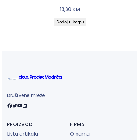
13,30
KM
Dodaj u korpu
d.o.o. Prodex Modriča
Društvene mreže
Facebook
Twitter
YouTube
LinkedIn
PROIZVODI
FIRMA
Lista artikala
O nama